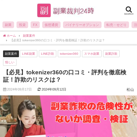
SEARCH
副業
投資
FX
仮想通貨
バイナリーオプション
転売・せどり
ホーム
副業案件
【必見】tokenizer360の口コミ・評判を徹底検証！詐欺のリスクは？
副業案件
LINE副業
LINE詐欺
tokenizer360
スマホ副業
副業詐欺
怪しい
【必見】tokenizer360の口コミ・評判を徹底検
証！詐欺のリスクは？
2024年09月17日
2024年09月12日
松山