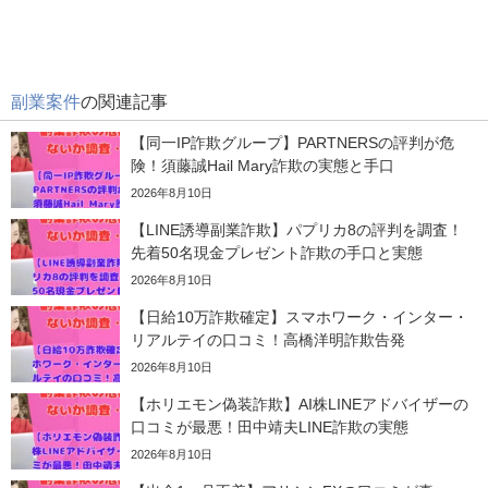
副業案件
の関連記事
【同一IP詐欺グループ】PARTNERSの評判が危
険！須藤誠Hail Mary詐欺の実態と手口
2026年8月10日
【LINE誘導副業詐欺】パプリカ8の評判を調査！
先着50名現金プレゼント詐欺の手口と実態
2026年8月10日
【日給10万詐欺確定】スマホワーク・インター・
リアルテイの口コミ！高橋洋明詐欺告発
2026年8月10日
【ホリエモン偽装詐欺】AI株LINEアドバイザーの
口コミが最悪！田中靖夫LINE詐欺の実態
2026年8月10日