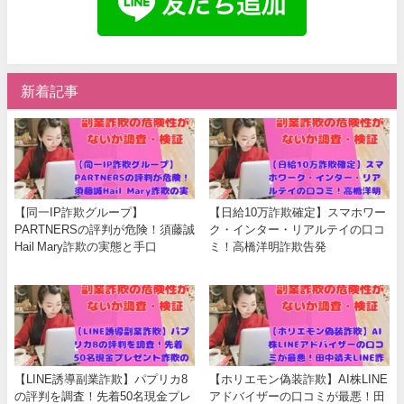
新着記事
【同一IP詐欺グループ】
【日給10万詐欺確定】スマホワー
PARTNERSの評判が危険！須藤誠
ク・インター・リアルテイの口コ
Hail Mary詐欺の実態と手口
ミ！高橋洋明詐欺告発
【LINE誘導副業詐欺】パプリカ8
【ホリエモン偽装詐欺】AI株LINE
の評判を調査！先着50名現金プレ
アドバイザーの口コミが最悪！田