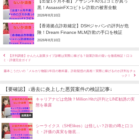
【出金1ヶ月不着】アサシンFXの口コミが真っ
黒！AssassinFXコピトレ詐欺の被害全貌
2026年8月10日
【香港拠点詐欺確定】DSHジャパンの評判が危
険！Dream Finance MLM詐欺の手口を検証
2026年8月10日
【評判調査】かんたん副業タイプ診断は実際に稼げる？副業詐欺の疑いを徹底検証！口コ
ミ・評価完全ガイド
藤本こうだいの「メルカリ物販1年目の教科書」詐欺疑惑の真相！実際に稼げるのか評判をチェ
ック！
【要確認】↓過去に炎上した悪質案件の検証記事↓
キャリアナビは危険？Million Hitの評判とLINE勧誘の実
態を暴露
副業案件
シーライクス（SHElikes）は怪しい？詐欺の噂と口コ
ミ・評価の真実を徹底…