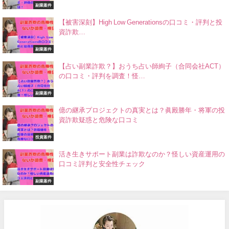
副業案件
【被害深刻】High Low Generationsの口コミ・評判と投
資詐欺…
副業案件
【占い副業詐欺？】おうち占い師絢子（合同会社ACT）
の口コミ・評判を調査！怪…
副業案件
億の継承プロジェクトの真実とは？眞殿勝年・将軍の投
資詐欺疑惑と危険な口コミ
投資案件
活き生きサポート副業は詐欺なのか？怪しい資産運用の
口コミ評判と安全性チェック
副業案件