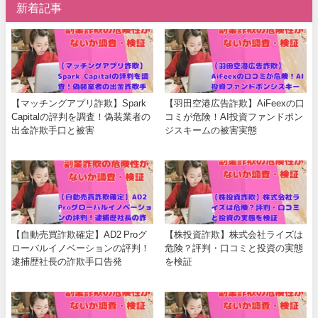
新着記事
【マッチングアプリ詐欺】Spark
【羽田空港広告詐欺】AiFeexの口
Capitalの評判を調査！偽装業者の
コミが危険！AI投資ファンドポン
出金詐欺手口と被害
ジスキームの被害実態
【自動売買詐欺確定】AD2 Proグ
【株投資詐欺】株式会社ライズは
ローバルイノベーションの評判！
危険？評判・口コミと投資の実態
逮捕歴社長の詐欺手口告発
を検証