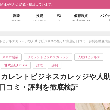
危険性がないか調査・検証しています。
副業
投資
FX
仮想通貨
バイ
side-job
investment
fx
cryptocurrency
レントビジネスカレッジや人助けビジネスの怪しい実態と口コミ・評判を徹底検
スマホ副業
リカレントビジネスカレッジ
人助けビジネス
株式会社OnLine
詐欺
評判
？リカレントビジネスカレッジや人
口コミ・評判を徹底検証