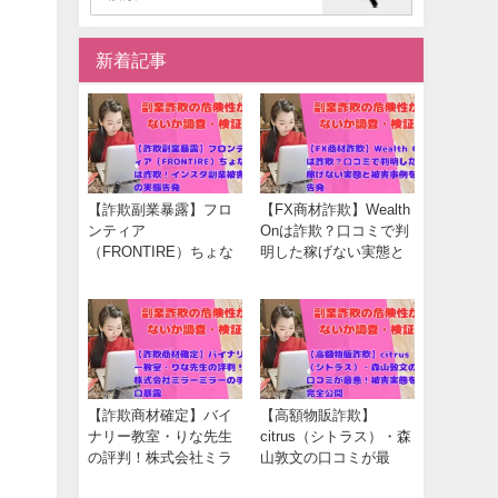
新着記事
【詐欺副業暴露】フロ
【FX商材詐欺】Wealth
ンティア
Onは詐欺？口コミで判
（FRONTIRE）ちょな
明した稼げない実態と
は詐欺！インスタ副業
被害事例を告発
被害の実態告発
【詐欺商材確定】バイ
【高額物販詐欺】
ナリー教室・りな先生
citrus（シトラス）・森
の評判！株式会社ミラ
山敦文の口コミが最
ーミラーの手口暴露
悪！被害実態を完全公