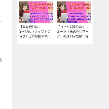
開
レ
【登録費詐欺】
【コピペ副業詐欺】フ
SwiftJob（スイフトジ
ルーツ（株式会社ワー
ョブ）は詐欺的副業！
ク）の評判が危険！稼
口コミと高額請求を告
げない副業の実態を検
発
証
危