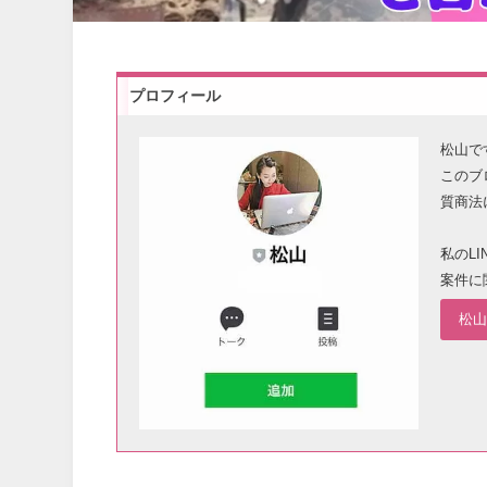
プロフィール
松山で
このブ
質商法
私のL
案件に
松山