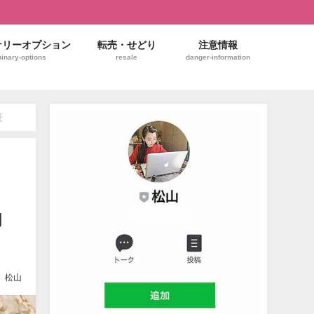
ナリーオプション
転売・せどり
注意情報
binary-options
resale
danger-information
証
助
松山