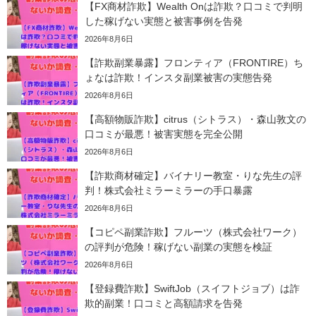
【FX商材詐欺】Wealth Onは詐欺？口コミで判明
した稼げない実態と被害事例を告発
2026年8月6日
【詐欺副業暴露】フロンティア（FRONTIRE）ち
ょなは詐欺！インスタ副業被害の実態告発
2026年8月6日
【高額物販詐欺】citrus（シトラス）・森山敦文の
口コミが最悪！被害実態を完全公開
2026年8月6日
【詐欺商材確定】バイナリー教室・りな先生の評
判！株式会社ミラーミラーの手口暴露
2026年8月6日
【コピペ副業詐欺】フルーツ（株式会社ワーク）
の評判が危険！稼げない副業の実態を検証
2026年8月6日
【登録費詐欺】SwiftJob（スイフトジョブ）は詐
欺的副業！口コミと高額請求を告発