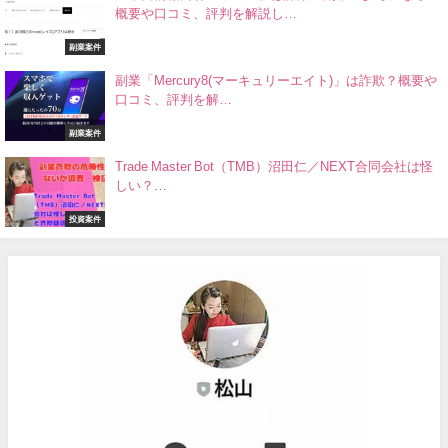
概要や口コミ、評判を解説し…
副業案件
副業「Mercury8(マーキュリーエイト)」は詐欺？概要や
口コミ、評判を解…
副業案件
Trade Master Bot（TMB）沼田仁／NEXT合同会社は怪
しい？…
投資案件