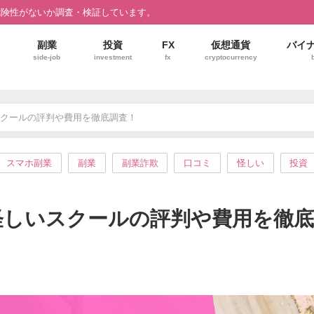
危険性がないか調査・検証しています。
副業
投資
FX
仮想通貨
バイ
side-job
investment
fx
cryptocurrency
いスクールの評判や費用を徹底調査！
スマホ副業
副業
副業詐欺
口コミ
怪しい
投資
？怪しいスクールの評判や費用を徹