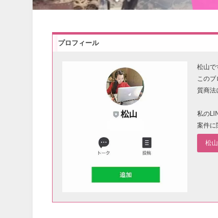
プロフィール
松山で
このブ
質商法
私のL
案件に
松山