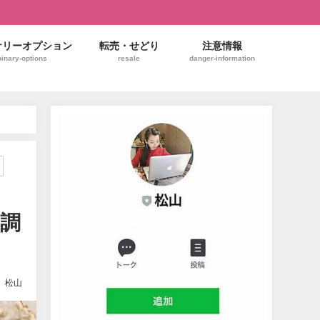
ナリーオプション
転売・せどり
注意情報
binary-options
resale
danger-information
底調
松山