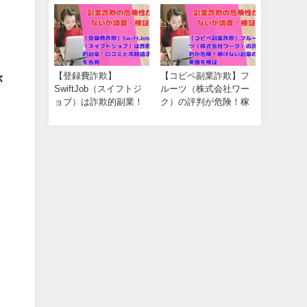
開
【登録費詐欺】
【コピペ副業詐欺】フ
が
SwiftJob（スイフトジ
ルーツ（株式会社ワー
ョブ）は詐欺的副業！
ク）の評判が危険！稼
口コミと高額請求を告
げない副業の実態を検
発
証