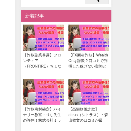
新着記事
【詐欺副業暴露】フロ
【FX商材詐欺】Wealth
ンティア
Onは詐欺？口コミで判
（FRONTIRE）ちょな
明した稼げない実態と
は詐欺！インスタ副業
被害事例を告発
被害の実態告発
【詐欺商材確定】バイ
【高額物販詐欺】
ナリー教室・りな先生
citrus（シトラス）・森
の評判！株式会社ミラ
山敦文の口コミが最
ーミラーの手口暴露
悪！被害実態を完全公