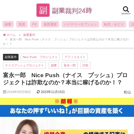
SEARCH
副業
投資
FX
仮想通貨
バイナリーオプション
転売・せどり
ホーム
副業案件
富永一郎 Nice Push（ナイス プッシュ）プロジェクトは詐欺なのか？本当に稼げるの
か！？
副業案件
Nice Push プロジェクト
アフィリエイト
ナイスプッシュプロジェクト
副業
富永一郎
詐欺
富永一郎 Nice Push（ナイス プッシュ）プロ
ジェクトは詐欺なのか？本当に稼げるのか！？
2018年06月08日
2023年11月15日
松山