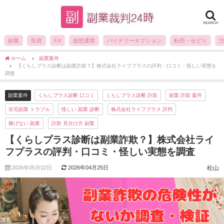
SEARCH
副業
投資
FX
仮想通貨
バイナリーオプション
転売・せどり
ホーム
副業案件
【くらしプラス診断は副業詐欺？】株式会社ライフプラスの評判・口コミ・怪しい実態を
調査
副業案件
くらしプラス診断 口コミ
くらしプラス診断 詐欺
副業 詐欺 案件
在宅副業 トラブル
怪しい 副業 診断
株式会社ライフプラス 評判
稼げない 副業
詐欺 見分け方 副業
【くらしプラス診断は副業詐欺？】株式会社ライ
フプラスの評判・口コミ・怪しい実態を調査
2026年05月02日
2026年04月25日
松山