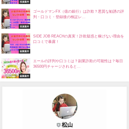
投資案件
ゴールドマンFX（億の銀行）は詐欺？悪質な勧誘の評
判・口コミ・登録後の検証レ…
投資案件
SIDE JOB REACHの真実！詐欺疑惑と稼げない理由を
口コミで暴露！
副業案件
エールの評判や口コミは？副業詐欺の可能性は？毎日
36500円チャージされると…
副業案件