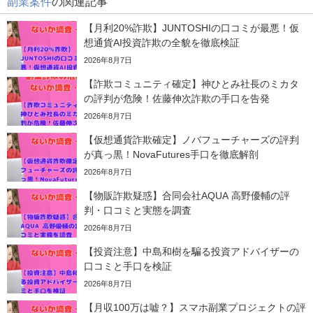
副業案件
の関連記事
【月利20%詐欺】JUNTOSHIの口コミが最悪！仮
想通貨AI投資詐欺の全貌を徹底検証
2026年8月7日
【詐欺コミュニティ確定】神ひとみ社長のミカタ
の評判が危険！佐藤伸次詐欺の手口を告発
2026年8月7日
【仮想通貨詐欺確定】ノバフューチャーズの評判
が真っ黒！NovaFutures手口を徹底解剖
2026年8月7日
【物販詐欺疑惑】合同会社AQUA 高野優輔の評
判・口コミと実態を調査
2026年8月7日
【投資注意】中島和樹を騙る投資アドバイザーの
口コミと手口を検証
2026年8月7日
【月収100万は嘘？】スマホ副業プロジェクトの評