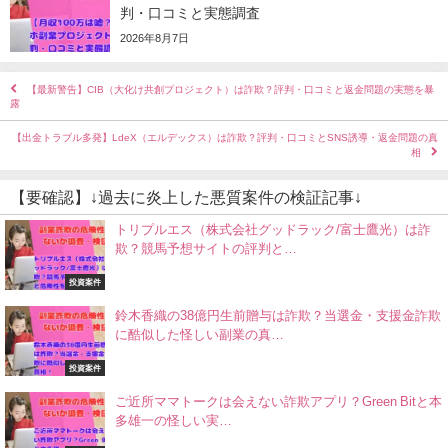
判・口コミと実態調査
2026年8月7日
【最新警告】CIB（大化け共創プロジェクト）は詐欺？評判・口コミと返金問題の実態を暴
露
【出金トラブル多発】LdeX（エルデックス）は詐欺？評判・口コミとSNS誘導・返金問題の真
相
【要確認】↓過去に炎上した悪質案件の検証記事↓
トリプルエス（株式会社グッドラック/富士鷹光）は詐
欺？競馬予想サイトの評判と…
投資案件
鈴木香織の38億円生前贈与は詐欺？当選金・支援金詐欺
に酷似した怪しい副業の真…
投資案件
ご近所ママトークは会えない詐欺アプリ？Green Bitと本
多雄一の怪しい実…