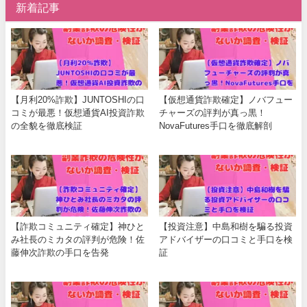
新着記事
【月利20%詐欺】JUNTOSHIの口
【仮想通貨詐欺確定】ノバフュー
コミが最悪！仮想通貨AI投資詐欺
チャーズの評判が真っ黒！
の全貌を徹底検証
NovaFutures手口を徹底解剖
【詐欺コミュニティ確定】神ひと
【投資注意】中島和樹を騙る投資
み社長のミカタの評判が危険！佐
アドバイザーの口コミと手口を検
藤伸次詐欺の手口を告発
証