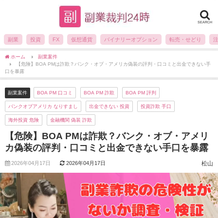
SEARCH
副業
投資
FX
仮想通貨
バイナリーオプション
転売・せどり
ホーム
副業案件
【危険】BOA PMは詐欺？バンク・オブ・アメリカ偽装の評判・口コミと出金できない手
口を暴露
副業案件
BOA PM 口コミ
BOA PM 詐欺
BOA PM 評判
バンクオブアメリカ なりすまし
出金できない 投資
投資詐欺 手口
海外投資 危険
金融機関 偽装 詐欺
【危険】BOA PMは詐欺？バンク・オブ・アメリ
カ偽装の評判・口コミと出金できない手口を暴露
2026年04月17日
2026年04月17日
松山