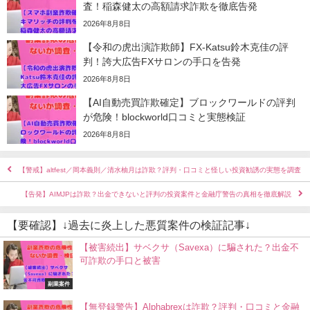
査！稲森健太の高額請求詐欺を徹底告発
2026年8月8日
【令和の虎出演詐欺師】FX-Katsu鈴木克佳の評
判！誇大広告FXサロンの手口を告発
2026年8月8日
【AI自動売買詐欺確定】ブロックワールドの評判
が危険！blockworld口コミと実態検証
2026年8月8日
【警戒】altfest／岡本義則／清水柚月は詐欺？評判・口コミと怪しい投資勧誘の実態を調査
【告発】AIMJPは詐欺？出金できないと評判の投資案件と金融庁警告の真相を徹底解説
【要確認】↓過去に炎上した悪質案件の検証記事↓
【被害続出】サベクサ（Savexa）に騙された？出金不
可詐欺の手口と被害
副業案件
【無登録警告】Alphabrexは詐欺？評判・口コミと金融