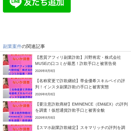
副業案件
の関連記事
【悪質アフィリ副業詐欺】川野将宏・株式会社
MUSEの口コミが最悪！詐欺手口と被害告発
2026年8月8日
【名称変更で詐欺継続】帯金優希スキルペイの評
判！インスタ副業詐欺の手口と被害実態
2026年8月8日
【要注意詐欺商材】EMINENCE（EM&EX）の評判
を調査！仮想通貨詐欺手口と被害全貌
2026年8月8日
【スマホ副業詐欺確定】スキマリッチの評判を調