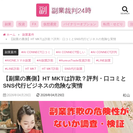
SEARCH
副業
投資
FX
仮想通貨
バイナリーオプション
転売・せどり
ホーム
副業案件
【副業の裏側】HT MKTは詐欺？評判・口コミとSNS代行ビジネスの危険な実情
副業案件
#AI CONNECT口コミ
#AI CONNECT怪しい
#AI CONNECT評判
#AIONEスマホ副業
#AI副業詐欺
#AureusTrade投資詐欺
#LINE副業
#LINE詐欺
HT MKT
HT MKT詐欺
SNS代行副業
【副業の裏側】HT MKTは詐欺？評判・口コミと
SNS代行ビジネスの危険な実情
2026年04月29日
2026年04月29日
松山