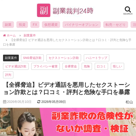
SEARCH
副業
投資
FX
仮想通貨
バイナリーオプション
転売・せどり
ホーム
副業案件
【全裸脅迫】ビデオ通話を悪用したセクストーション詐欺とは？口コミ・評判と危険な手
口を暴露
副業案件
SNS脅迫詐欺
セクストーション詐欺
ハニートラップ
ビデオ通話詐欺
プライバシー被害
全裸脅迫
危険
口コミ
怪しい
評判
【全裸脅迫】ビデオ通話を悪用したセクストーシ
ョン詐欺とは？口コミ・評判と危険な手口を暴露
2026年05月10日
2026年05月09日
松山