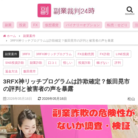
SEARCH
副業
投資
FX
仮想通貨
バイナリーオプション
転売・せどり
ホーム
副業案件
3RFX神リッチプログラムは詐欺確定？飯田晃市の評判と被害者の声を暴露
副業案件
3RFX
3RFX神リッチプログラム
FX自動売買
FX詐欺
LINE投資
SNS投資詐欺
副業詐欺
口コミ
怪しい
投資詐欺
稼げない
評判
返金方法
飯田晃市
3RFX神リッチプログラムは詐欺確定？飯田晃市
の評判と被害者の声を暴露
2026年05月16日
2026年05月16日
松山