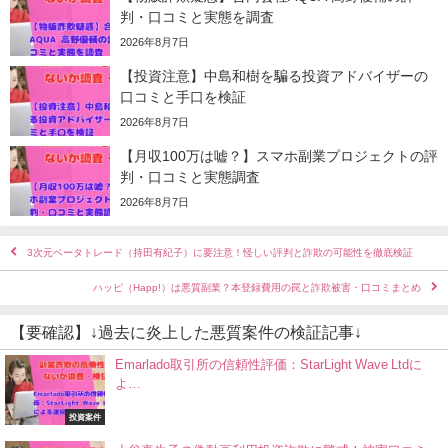
判・口コミと実態を調査
2026年8月7日
【投資注意】中島和樹を騙る投資アドバイザーの
口コミと手口を検証
2026年8月7日
【月収100万は嘘？】スマホ副業プロジェクトの評
判・口コミと実態調査
2026年8月7日
3次元ベータトレード（持田有紀子）に要注意！怪しい評判と詐欺の可能性を徹底検証
ハッピ（Happ!）は悪質副業？本登録費用の罠と詐欺被害・口コミまとめ
【要確認】↓過去に炎上した悪質案件の検証記事↓
Emarlado取引所の信頼性評価：StarLight Wave Ltdに
よ…
投資案件