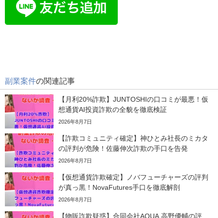
副業案件
の関連記事
【月利20%詐欺】JUNTOSHIの口コミが最悪！仮
想通貨AI投資詐欺の全貌を徹底検証
2026年8月7日
【詐欺コミュニティ確定】神ひとみ社長のミカタ
の評判が危険！佐藤伸次詐欺の手口を告発
2026年8月7日
【仮想通貨詐欺確定】ノバフューチャーズの評判
が真っ黒！NovaFutures手口を徹底解剖
2026年8月7日
【物販詐欺疑惑】合同会社AQUA 高野優輔の評