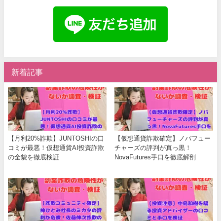
新着記事
【月利20%詐欺】JUNTOSHIの口
【仮想通貨詐欺確定】ノバフュー
コミが最悪！仮想通貨AI投資詐欺
チャーズの評判が真っ黒！
の全貌を徹底検証
NovaFutures手口を徹底解剖