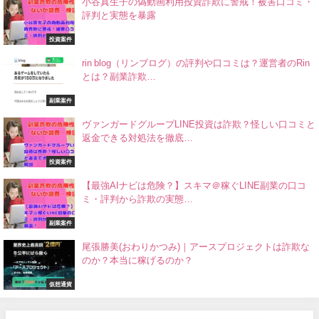
小谷真生子の偽動画利用投資詐欺に警戒！被害口コミ・
評判と実態を暴露
投資案件
rin blog（リンブログ）の評判や口コミは？運営者のRin
とは？副業詐欺…
副業案件
ヴァンガードグループLINE投資は詐欺？怪しい口コミと
返金できる対処法を徹底…
投資案件
【最強AIナビは危険？】スキマ＠稼ぐLINE副業の口コ
ミ・評判から詐欺の実態…
副業案件
尾張勝美(おわりかつみ)｜アースプロジェクトは詐欺な
のか？本当に稼げるのか？
仮想通貨