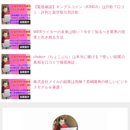
【緊急確認】キングスコイン（KINGS）は詐欺？口コ
ミ・評判と架空取引所詐欺…
副業案件
WEBライターの未来は暗い？今すぐ知るべき業界の現
実と生き残る方法
副業案件
choko+（ちょこぷら）は本当に稼げる？怪しい副業の
真相を口コミで徹底検証…
副業案件
株式会社メイルの副業は危険？君嶋隆寿の怪しいビジネ
スモデルを暴露！
副業案件