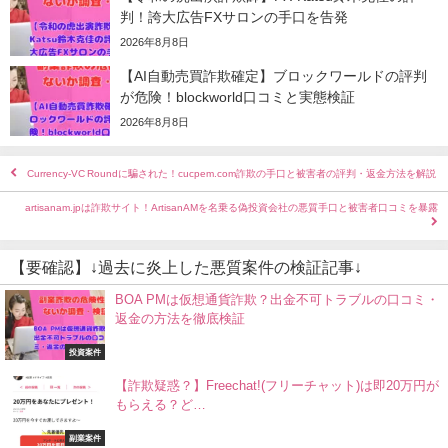
判！誇大広告FXサロンの手口を告発
2026年8月8日
【AI自動売買詐欺確定】ブロックワールドの評判
が危険！blockworld口コミと実態検証
2026年8月8日
Currency-VC Roundに騙された！cucpem.com詐欺の手口と被害者の評判・返金方法を解説
artisanam.jpは詐欺サイト！ArtisanAMを名乗る偽投資会社の悪質手口と被害者口コミを暴露
【要確認】↓過去に炎上した悪質案件の検証記事↓
BOA PMは仮想通貨詐欺？出金不可トラブルの口コミ・
返金の方法を徹底検証
投資案件
【詐欺疑惑？】Freechat!(フリーチャット)は即20万円が
もらえる？ど…
副業案件