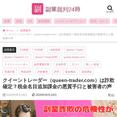
SEARCH
副業
投資
FX
仮想通貨
バイナリーオプション
転売・せどり
ホーム
副業案件
クイーントレーダー（queen-trader.com）は詐欺確定？税金名目追加課金の悪質手口と被
害者の声
副業案件
FX投資
FX詐欺
LINE投資
Queen Trader
Queen Trader口コミ
Queen Trader評判
queen-trader.com
クイーントレーダー
仮想通貨詐欺
出金拒否
口コミ
怪しい投資
投資詐欺
税金請求
詐欺被害
評判
返金相談
追加課金
クイーントレーダー（queen-trader.com）は詐欺
確定？税金名目追加課金の悪質手口と被害者の声
2026年05月18日
2026年05月18日
松山