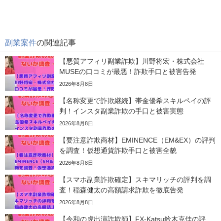
副業案件
の関連記事
【悪質アフィリ副業詐欺】川野将宏・株式会社
MUSEの口コミが最悪！詐欺手口と被害告発
2026年8月8日
【名称変更で詐欺継続】帯金優希スキルペイの評
判！インスタ副業詐欺の手口と被害実態
2026年8月8日
【要注意詐欺商材】EMINENCE（EM&EX）の評判
を調査！仮想通貨詐欺手口と被害全貌
2026年8月8日
【スマホ副業詐欺確定】スキマリッチの評判を調
査！稲森健太の高額請求詐欺を徹底告発
2026年8月8日
【令和の虎出演詐欺師】FX-Katsu鈴木克佳の評