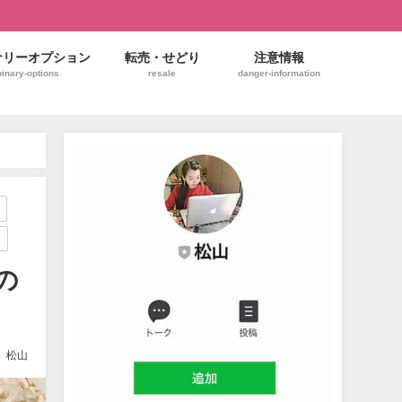
ナリーオプション
転売・せどり
注意情報
binary-options
resale
danger-information
の
松山