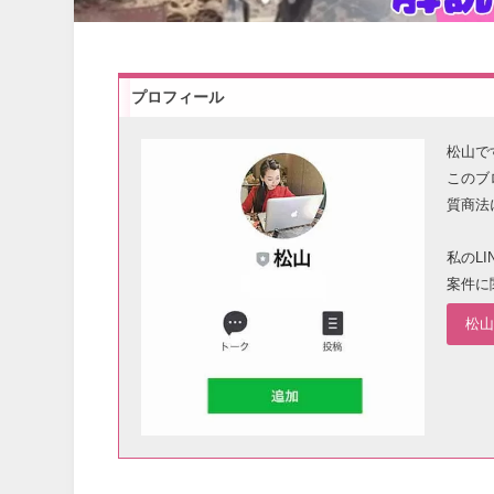
プロフィール
松山で
このブ
質商法
私のL
案件に
松山