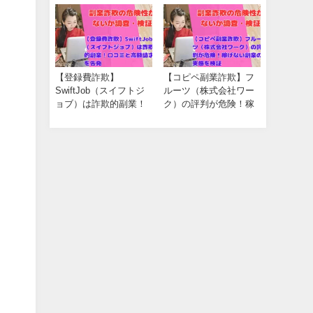
開
【登録費詐欺】
【コピペ副業詐欺】フ
SwiftJob（スイフトジ
ルーツ（株式会社ワー
ョブ）は詐欺的副業！
ク）の評判が危険！稼
口コミと高額請求を告
げない副業の実態を検
発
証