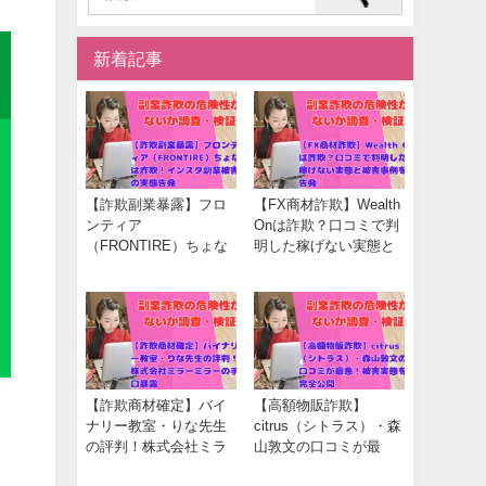
新着記事
【詐欺副業暴露】フロ
【FX商材詐欺】Wealth
ンティア
Onは詐欺？口コミで判
（FRONTIRE）ちょな
明した稼げない実態と
は詐欺！インスタ副業
被害事例を告発
被害の実態告発
【詐欺商材確定】バイ
【高額物販詐欺】
ナリー教室・りな先生
citrus（シトラス）・森
の評判！株式会社ミラ
山敦文の口コミが最
ーミラーの手口暴露
悪！被害実態を完全公