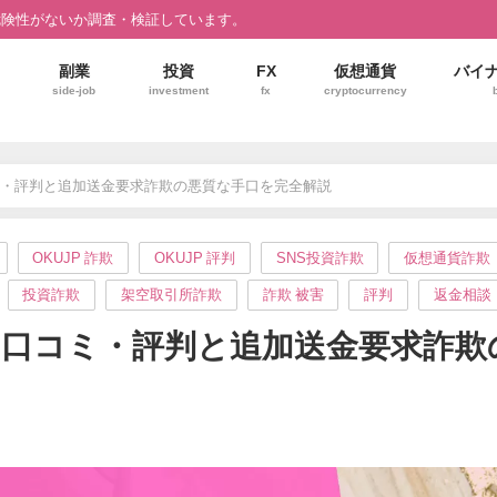
危険性がないか調査・検証しています。
副業
投資
FX
仮想通貨
バイ
side-job
investment
fx
cryptocurrency
ミ・評判と追加送金要求詐欺の悪質な手口を完全解説
OKUJP 詐欺
OKUJP 評判
SNS投資詐欺
仮想通貨詐欺
投資詐欺
架空取引所詐欺
詐欺 被害
評判
返金相談
？口コミ・評判と追加送金要求詐欺