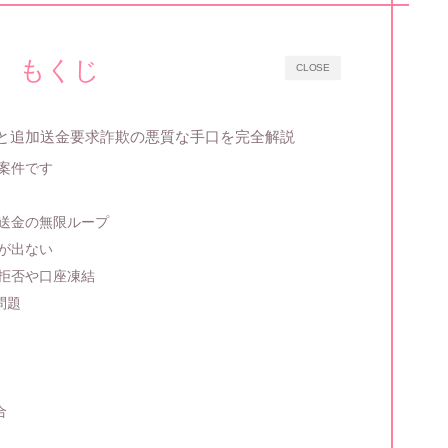
もくじ
CLOSE
判と追加送金要求詐欺の悪質な手口を完全解説
い案件です
加送金の無限ループ
益が出ない
金拒否や口座凍結
問題
合