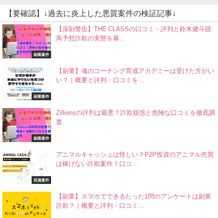
【要確認】↓過去に炎上した悪質案件の検証記事↓
【深刻警告】THE CLASSの口コミ・評判と鈴木健斗競
馬予想詐欺の実態を暴…
副業案件
【副業】魂のコーチング育成アカデミーは受けた方がい
い？｜概要と評判・口コミを…
副業案件
Zillionsの評判は最悪？詐欺疑惑と危険な口コミを徹底調
査
副業案件
アニマルキャッシュは怪しい？P2P投資のアニマル売買
は稼げない詐欺案件？口コ…
投資案件
【副業】スマホでできるたった1問のアンケートは副業
詐欺？｜概要と評判・口コミ…