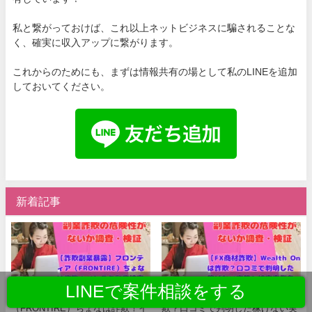
私と繋がっておけば、これ以上ネットビジネスに騙されることな
く、確実に収入アップに繋がります。
これからのためにも、まずは情報共有の場として私のLINEを追加
しておいてください。
新着記事
LINEで案件相談をする
【詐欺副業暴露】フロンティア
【FX商材詐欺】Wealth Onは詐
（FRONTIRE）ちょなは詐欺！イ
欺？口コミで判明した稼げない実