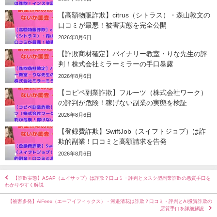
【高額物販詐欺】citrus（シトラス）・森山敦文の
口コミが最悪！被害実態を完全公開
2026年8月6日
【詐欺商材確定】バイナリー教室・りな先生の評
判！株式会社ミラーミラーの手口暴露
2026年8月6日
【コピペ副業詐欺】フルーツ（株式会社ワーク）
の評判が危険！稼げない副業の実態を検証
2026年8月6日
【登録費詐欺】SwiftJob（スイフトジョブ）は詐
欺的副業！口コミと高額請求を告発
2026年8月6日
【詐欺実態】ASAP（エイサップ）は詐欺？口コミ・評判とタスク型副業詐欺の悪質手口を
わかりやすく解説
【被害多発】AiFeex（エーアイフィックス）・河邉清花は詐欺？口コミ・評判とAI投資詐欺の
悪質手口を詳細解説