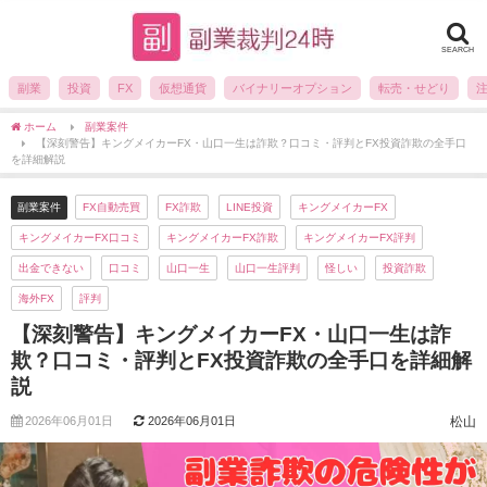
SEARCH
副業
投資
FX
仮想通貨
バイナリーオプション
転売・せどり
ホーム
副業案件
【深刻警告】キングメイカーFX・山口一生は詐欺？口コミ・評判とFX投資詐欺の全手口
を詳細解説
副業案件
FX自動売買
FX詐欺
LINE投資
キングメイカーFX
キングメイカーFX口コミ
キングメイカーFX詐欺
キングメイカーFX評判
出金できない
口コミ
山口一生
山口一生評判
怪しい
投資詐欺
海外FX
評判
【深刻警告】キングメイカーFX・山口一生は詐
欺？口コミ・評判とFX投資詐欺の全手口を詳細解
説
2026年06月01日
2026年06月01日
松山