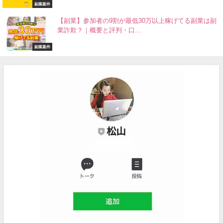
副業案件
【副業】参加者の9割が最低30万以上稼げてる副業は副
業詐欺？｜概要と評判・口…
副業案件