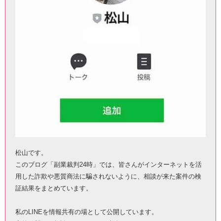
松山です。
このブログ「副業裁判24時」では、皆さんがインターネットを活
用した詐欺や悪質商法に騙されないように、相談が来た案件の検
証結果をまとめています。
私のLINEを情報共有の場として公開しています。