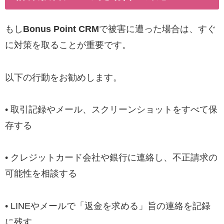
もし
Bonus Point CRM
で被害に遭った場合は、すぐ
に対策を取ることが重要です。
以下の行動をお勧めします。
• 取引記録やメール、スクリーンショットをすべて保
存する
• クレジットカード会社や銀行に連絡し、不正請求の
可能性を相談する
• LINEやメールで「返金を求める」旨の連絡を記録
に残す