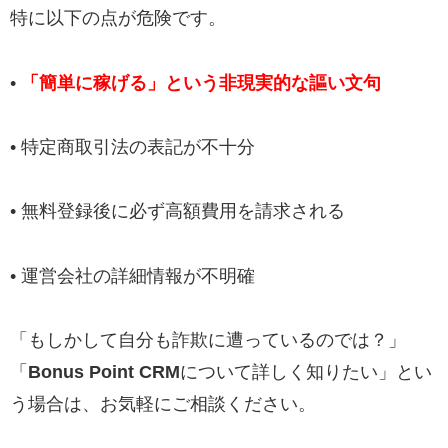
特に以下の点が危険です。
•
「簡単に稼げる」という非現実的な謳い文句
• 特定商取引法の表記が不十分
• 無料登録後に必ず高額費用を請求される
• 運営会社の詳細情報が不明確
「もしかして自分も詐欺に遭っているのでは？」
「
Bonus Point CRM
について詳しく知りたい」とい
う場合は、お気軽にご相談ください。