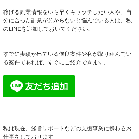
稼げる副業情報をいち早くキャッチしたい人や、自
分に合った副業が分からないと悩んでいる人は、私
のLINEを追加しておいてください。
すでに実績が出ている優良案件や私が取り組んでい
る案件であれば、すぐにご紹介できます。
私は現在、経営サポートなどの支援事業に携わるお
仕事をしております。