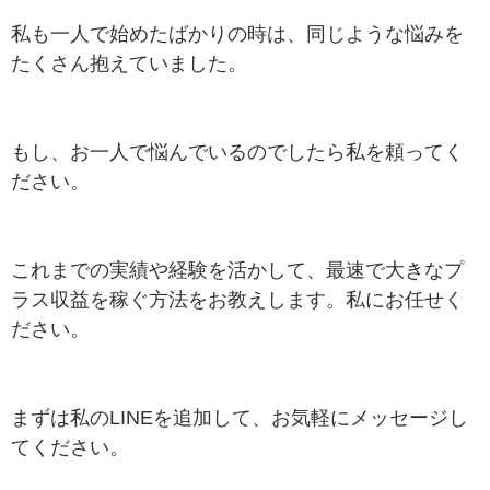
私も一人で始めたばかりの時は、同じような悩みを
たくさん抱えていました。
もし、お一人で悩んでいるのでしたら私を頼ってく
ださい。
これまでの実績や経験を活かして、最速で大きなプ
ラス収益を稼ぐ方法をお教えします。私にお任せく
ださい。
まずは私のLINEを追加して、お気軽にメッセージし
てください。