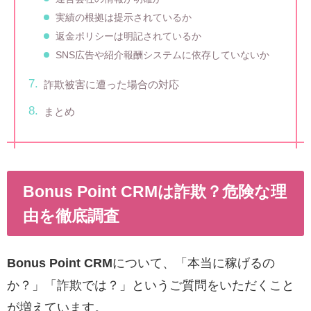
実績の根拠は提示されているか
返金ポリシーは明記されているか
SNS広告や紹介報酬システムに依存していないか
詐欺被害に遭った場合の対応
まとめ
Bonus Point CRMは詐欺？危険な理
由を徹底調査
Bonus Point CRM
について、「本当に稼げるの
か？」「詐欺では？」というご質問をいただくこと
が増えています。