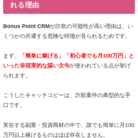
れる理由
Bonus Point CRM
が詐欺の可能性が高い理由は、い
くつかの共通する危険な特徴が見られるためです。
まず、
「簡単に稼げる」「初心者でも月100万円」と
いった非現実的な謳い文句
が使われている点が挙げ
られます。
こうしたキャッチコピーは、詐欺案件の典型的な手
口です。
実在する副業・投資商材の中で、誰でも簡単に月100
万円以上稼げるものはほぼ存在しません。