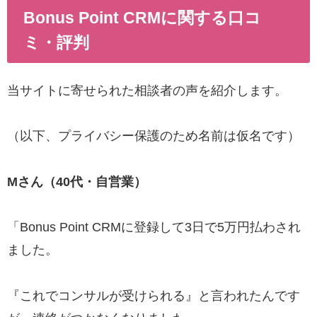
Bonus Point CRMに関する口コ
ミ・評判
当サイトに寄せられた相談者の声を紹介します。
（以下、プライバシー保護のため名前は仮名です）
Mさん（40代・自営業）
「Bonus Point CRMに登録して3日で5万円払わされ
ました。
『これでコンサルが受けられる』と言われたんです