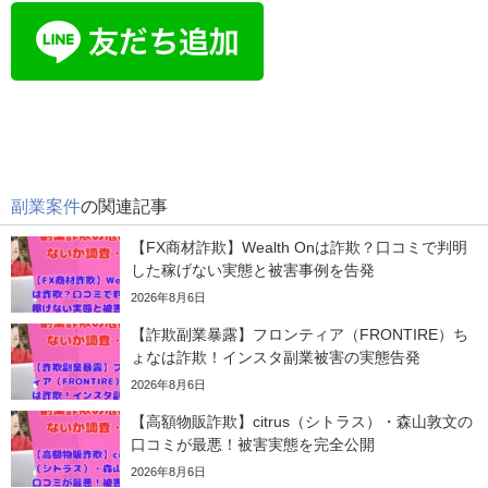
副業案件
の関連記事
【FX商材詐欺】Wealth Onは詐欺？口コミで判明
した稼げない実態と被害事例を告発
2026年8月6日
【詐欺副業暴露】フロンティア（FRONTIRE）ち
ょなは詐欺！インスタ副業被害の実態告発
2026年8月6日
【高額物販詐欺】citrus（シトラス）・森山敦文の
口コミが最悪！被害実態を完全公開
2026年8月6日