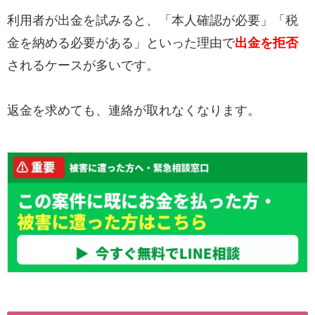
利用者が出金を試みると、「本人確認が必要」「税
金を納める必要がある」といった理由で
出金を拒否
されるケースが多いです。
返金を求めても、連絡が取れなくなります。