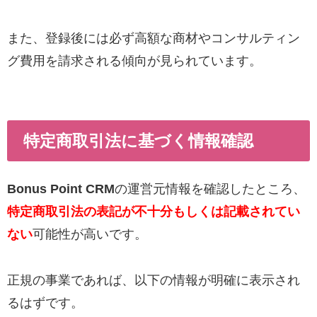
また、登録後には必ず高額な商材やコンサルティン
グ費用を請求される傾向が見られています。
特定商取引法に基づく情報確認
Bonus Point CRM
の運営元情報を確認したところ、
特定商取引法の表記が不十分もしくは記載されてい
ない
可能性が高いです。
正規の事業であれば、以下の情報が明確に表示され
るはずです。