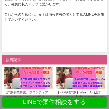
く、確実に収入アップに繋がります。
これからのためにも、まずは情報共有の場として私のLINEを追加
しておいてください。
新着記事
【詐欺副業暴露】フロンティア
【FX商材詐欺】Wealth Onは詐
（FRONTIRE）ちょなは詐欺！イ
欺？口コミで判明した稼げない実
LINEで案件相談をする
ンスタ副業被害の実態告発
態と被害事例を告発