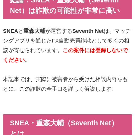
Net）は詐欺の可能性が非常に高い
SNEA
と
重森大輔
が運営する
Seventh Net
は、マッチ
ングアプリを通じたFX自動売買詐欺として多くの相
談が寄せられています。
この案件には登録しないで
ください
。
本記事では、実際に被害者から受けた相談内容をも
とに、この詐欺の全手口を詳しく解説します。
SNEA・重森大輔（Seventh Net）
とは