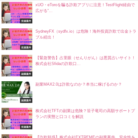
xUO・eToroを騙る詐欺アプリに注意！TestFlight経由で
広がる“…
投資案件
SydneyFX（sydfx.io）は危険！海外投資詐欺で出金トラ
ブル続出！
投資案件
【緊急警告】占里眼（せんりがん）は悪質占いサイト！
株式会社Sfidaの詐欺口…
副業案件
副業MAX2.0は詐欺なのか？本当に稼げるのか？
副業案件
株式会社TFTの副業は危険？笹子竜司の高額サポートプ
ランの実態と口コミを解説
投資案件
【詐欺疑惑】株式会社EXTREMEの副業案件、安全性を