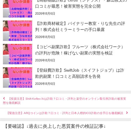
【高額物販詐欺】citrus（シトラス）・森山敦文の
口コミが最悪！被害実態を完全公開
2026年8月6日
【詐欺商材確定】バイナリー教室・りな先生の評
判！株式会社ミラーミラーの手口暴露
2026年8月6日
【コピペ副業詐欺】フルーツ（株式会社ワーク）
の評判が危険！稼げない副業の実態を検証
2026年8月6日
【登録費詐欺】SwiftJob（スイフトジョブ）は詐
欺的副業！口コミと高額請求を告発
2026年8月6日
【投資注意】Shift Keflex Xrは詐欺？口コミ・評判と架空のオンライン取引所詐欺の被害実
態を徹底解説
【緊急注意】ARQコインは詐欺？口コミ・評判と日本人標的ICO詐欺の全手口を徹底解説
【要確認】↓過去に炎上した悪質案件の検証記事↓