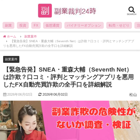
SEARCH
副業
投資
FX
仮想通貨
バイナリーオプション
転売・せどり
ホーム
副業案件
【緊急告発】SNEA・重森大輔（Seventh Net）は詐欺？口コミ・評判とマッチングアプ
リを悪用したFX自動売買詐欺の全手口を詳細解説
副業案件
【緊急告発】SNEA・重森大輔（Seventh Net）
は詐欺？口コミ・評判とマッチングアプリを悪用
したFX自動売買詐欺の全手口を詳細解説
2026年06月02日
2026年06月02日
松山