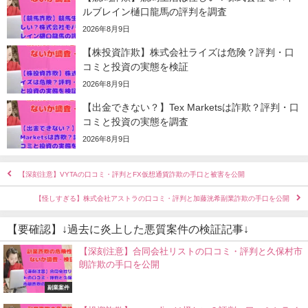
ルブレイン樋口龍馬の評判を調査
2026年8月9日
【株投資詐欺】株式会社ライズは危険？評判・口
コミと投資の実態を検証
2026年8月9日
【出金できない？】Tex Marketsは詐欺？評判・口
コミと投資の実態を調査
2026年8月9日
【深刻注意】VYTAの口コミ・評判とFX仮想通貨詐欺の手口と被害を公開
【怪しすぎる】株式会社アストラの口コミ・評判と加藤洸希副業詐欺の手口を公開
【要確認】↓過去に炎上した悪質案件の検証記事↓
【深刻注意】合同会社リストの口コミ・評判と久保村市
朗詐欺の手口を公開
副業案件