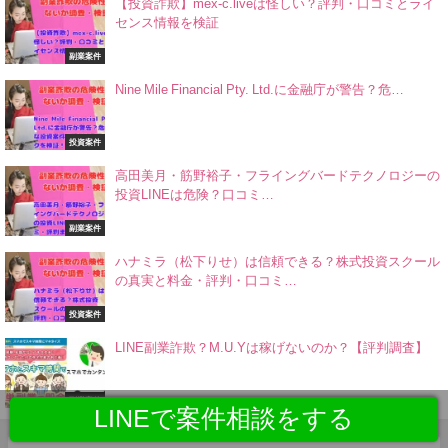
【投資詐欺】mex-c.liveは怪しい？評判・口コミとライ
センス情報を検証
副業案件
Nine Mile Financial Pty. Ltd.に金融庁が警告？危…
投資案件
高田美月・筋野裕子・フライングバードテクノロジーの
投資LINEは危険？口コミ…
副業案件
ハナミラ（松下りせ）は信頼できる？株式投資スクール
の真実と料金・評判・口コミ…
投資案件
LINE副業詐欺？M.U.Yは稼げないのか？【評判調査】
副業案件
LINEで案件相談をする