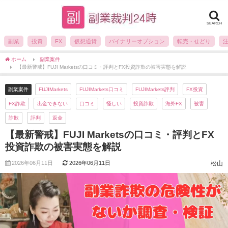
SEARCH
副業
投資
FX
仮想通貨
バイナリーオプション
転売・せどり
ホーム
副業案件
【最新警戒】FUJI Marketsの口コミ・評判とFX投資詐欺の被害実態を解説
副業案件
FUJIMarkets
FUJIMarkets口コミ
FUJIMarkets評判
FX投資
FX詐欺
出金できない
口コミ
怪しい
投資詐欺
海外FX
被害
詐欺
評判
返金
【最新警戒】FUJI Marketsの口コミ・評判とFX
投資詐欺の被害実態を解説
2026年06月11日
2026年06月11日
松山