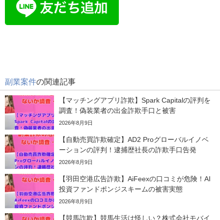
副業案件
の関連記事
【マッチングアプリ詐欺】Spark Capitalの評判を
調査！偽装業者の出金詐欺手口と被害
2026年8月9日
【自動売買詐欺確定】AD2 Proグローバルイノベ
ーションの評判！逮捕歴社長の詐欺手口告発
2026年8月9日
【羽田空港広告詐欺】AiFeexの口コミが危険！AI
投資ファンドポンジスキームの被害実態
2026年8月9日
【競馬詐欺】競馬生活は怪しい？株式会社モバイ