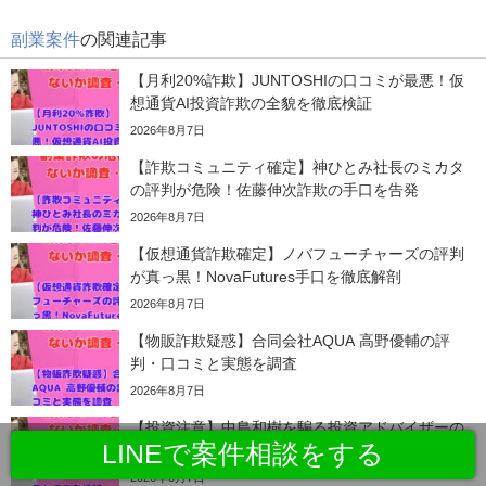
副業案件
の関連記事
【月利20%詐欺】JUNTOSHIの口コミが最悪！仮
想通貨AI投資詐欺の全貌を徹底検証
2026年8月7日
【詐欺コミュニティ確定】神ひとみ社長のミカタ
の評判が危険！佐藤伸次詐欺の手口を告発
2026年8月7日
【仮想通貨詐欺確定】ノバフューチャーズの評判
が真っ黒！NovaFutures手口を徹底解剖
2026年8月7日
【物販詐欺疑惑】合同会社AQUA 高野優輔の評
判・口コミと実態を調査
2026年8月7日
【投資注意】中島和樹を騙る投資アドバイザーの
LINEで案件相談をする
口コミと手口を検証
2026年8月7日