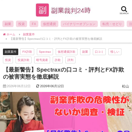
SEARCH
副業
投資
FX
仮想通貨
バイナリーオプション
転売・せどり
ホーム
副業案件
【最新警告】Spectraxの口コミ・評判とFX詐欺の被害実態を徹底解説
副業案件
FX詐欺
Spectrax
仮想通貨詐欺
副業
口コミ
怪しい
投資
投資詐欺
暗号資産
詐欺
評判
【最新警告】Spectraxの口コミ・評判とFX詐欺
の被害実態を徹底解説
2026年06月12日
2026年06月12日
松山