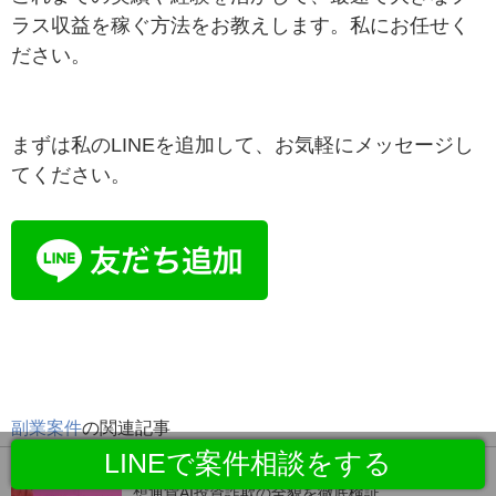
ラス収益を稼ぐ方法をお教えします。私にお任せく
ださい。
まずは私のLINEを追加して、お気軽にメッセージし
てください。
副業案件
の関連記事
LINEで案件相談をする
【月利20%詐欺】JUNTOSHIの口コミが最悪！仮
想通貨AI投資詐欺の全貌を徹底検証