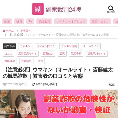
SEARCH
副業
投資
FX
仮想通貨
バイナリーオプション
転売・せどり
ホーム
副業案件
【注意必須】ウマキン（オールライト）斎藤健太の競馬詐欺｜被害者の口コミと実態
副業案件
ウマキン
ウマキン口コミ
ウマキン評判
オールライト
口コミ
悪質競馬サイト
斎藤健太
競馬
競馬予想
競馬予想サイト
競馬詐欺
被害報告
評判
【注意必須】ウマキン（オールライト）斎藤健太
の競馬詐欺｜被害者の口コミと実態
2026年07月03日
2026年07月02日
松山