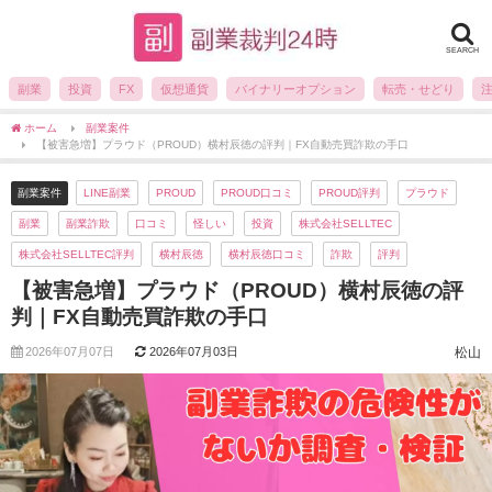
SEARCH
副業
投資
FX
仮想通貨
バイナリーオプション
転売・せどり
ホーム
副業案件
【被害急増】プラウド（PROUD）横村辰徳の評判｜FX自動売買詐欺の手口
副業案件
LINE副業
PROUD
PROUD口コミ
PROUD評判
プラウド
副業
副業詐欺
口コミ
怪しい
投資
株式会社SELLTEC
株式会社SELLTEC評判
横村辰徳
横村辰徳口コミ
詐欺
評判
【被害急増】プラウド（PROUD）横村辰徳の評
判｜FX自動売買詐欺の手口
2026年07月07日
2026年07月03日
松山