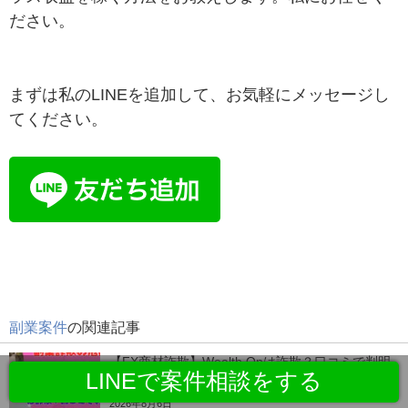
ださい。
まずは私のLINEを追加して、お気軽にメッセージし
てください。
副業案件
の関連記事
【FX商材詐欺】Wealth Onは詐欺？口コミで判明
LINEで案件相談をする
した稼げない実態と被害事例を告発
2026年8月6日