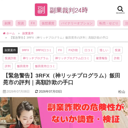
SEARCH
副業
投資
FX
仮想通貨
バイナリーオプション
転売・せどり
ホーム
副業案件
【緊急警告】3RFX（神リッチプログラム）飯田晃市の評判｜高額詐欺の手口
副業案件
3RFX
3RFX口コミ
FX
FX詐欺
口コミ
怪しい
投資
投資詐欺
神リッチプログラム
神リッチプログラム口コミ
被害報告
詐欺
評判
飯田晃市
飯田晃市口コミ
【緊急警告】3RFX（神リッチプログラム）飯田
晃市の評判｜高額詐欺の手口
2026年07月08日
2026年07月03日
松山