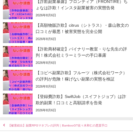
【詐欺副業暴露】フロンティア（FRONTIRE）ち
ょなは詐欺！インスタ副業被害の実態告発
2026年8月6日
【高額物販詐欺】citrus（シトラス）・森山敦文の
口コミが最悪！被害実態を完全公開
2026年8月6日
【詐欺商材確定】バイナリー教室・りな先生の評
判！株式会社ミラーミラーの手口暴露
2026年8月6日
【コピペ副業詐欺】フルーツ（株式会社ワーク）
の評判が危険！稼げない副業の実態を検証
2026年8月6日
【登録費詐欺】SwiftJob（スイフトジョブ）は詐
欺的副業！口コミと高額請求を告発
2026年8月6日
【被害続出】副業RPGマネプレの評判｜BambooGT佐々木和仁の悪質手口