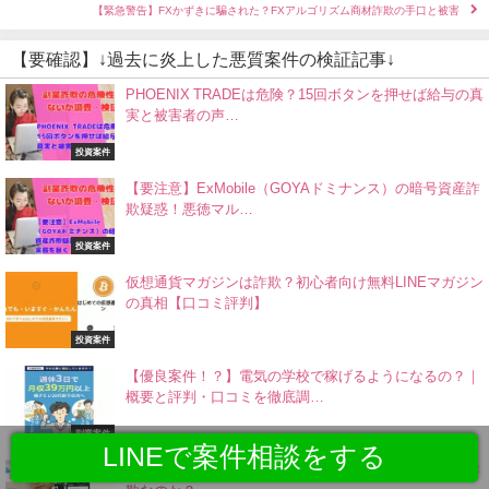
【緊急警告】FXかずきに騙された？FXアルゴリズム商材詐欺の手口と被害
【要確認】↓過去に炎上した悪質案件の検証記事↓
PHOENIX TRADEは危険？15回ボタンを押せば給与の真
実と被害者の声…
投資案件
【要注意】ExMobile（GOYAドミナンス）の暗号資産詐
欺疑惑！悪徳マル…
投資案件
仮想通貨マガジンは詐欺？初心者向け無料LINEマガジン
の真相【口コミ評判】
投資案件
【優良案件！？】電気の学校で稼げるようになるの？｜
概要と評判・口コミを徹底調…
副業案件
LINEで案件相談をする
小沢恭介｜Bit Style Club（ビットスタイルクラブ）は詐