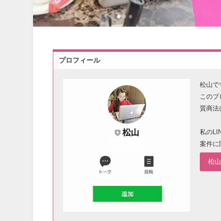
プロフィール
松山で
このブ
質商法
私のL
案件に
松山