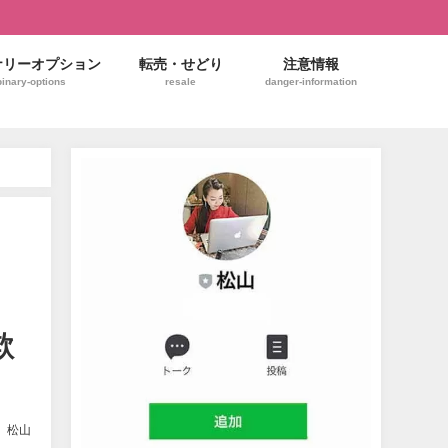
ナリーオプション
転売・せどり
注意情報
binary-options
resale
danger-information
欺
松山