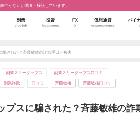
危険性がないか調査・検証しています。
副業
投資
FX
仮想通貨
バイ
side-job
investment
fx
cryptocurrency
に騙された？斉藤敏雄の詐欺手口と被害
副業スリータップス
副業スリータップス口コミ
副業詐欺
口コミ
斉藤敏雄
斉藤敏雄口コミ
ップスに騙された？斉藤敏雄の詐