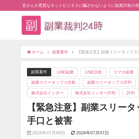
皆さんが悪質なネットビジネスに騙されないように副業詐欺の
ホーム
副業案件
【緊急注意】副業スリータップス
副業案件
LINE副業
LINE詐欺
スマホ副業
副業スリータップス詐欺
副業スリータップス評判
株式会社インター
株式会社インター評判
評判
【緊急注意】副業スリータ
手口と被害
2026年07月09日
2026年07月07日