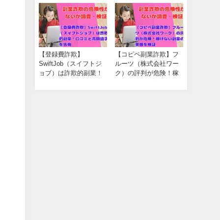
開
【登録費詐欺】
【コピペ副業詐欺】フ
SwiftJob（スイフトジ
ルーツ（株式会社ワー
ョブ）は詐欺的副業！
ク）の評判が危険！稼
口コミと高額請求を告
げない副業の実態を検
発
証