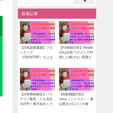
新着記事
【詐欺副業暴露】フロ
【FX商材詐欺】Wealth
ンティア
Onは詐欺？口コミで判
（FRONTIRE）ちょな
明した稼げない実態と
は詐欺！インスタ副業
被害事例を告発
被害の実態告発
【詐欺商材確定】バイ
【高額物販詐欺】
ナリー教室・りな先生
citrus（シトラス）・森
の評判！株式会社ミラ
山敦文の口コミが最
ーミラーの手口暴露
悪！被害実態を完全公