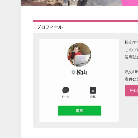
プロフィール
松山で
このブ
質商法
私のL
案件に
松山