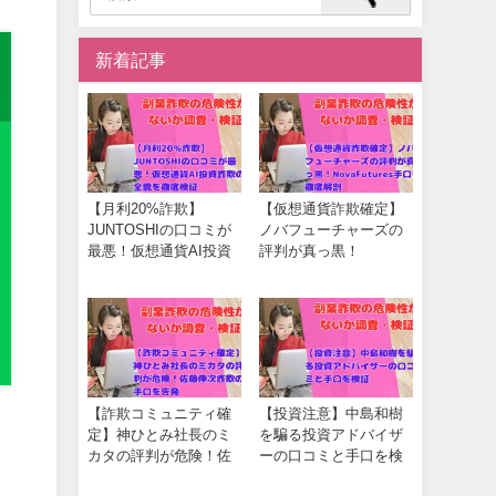
新着記事
【月利20%詐欺】
【仮想通貨詐欺確定】
JUNTOSHIの口コミが
ノバフューチャーズの
最悪！仮想通貨AI投資
評判が真っ黒！
詐欺の全貌を徹底検証
NovaFutures手口を徹底
解剖
【詐欺コミュニティ確
【投資注意】中島和樹
定】神ひとみ社長のミ
を騙る投資アドバイザ
カタの評判が危険！佐
ーの口コミと手口を検
藤伸次詐欺の手口を告
証