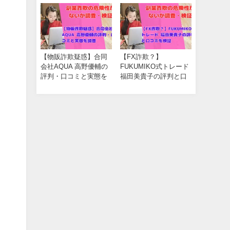
発
【物販詐欺疑惑】合同
【FX詐欺？】
会社AQUA 高野優輔の
FUKUMIKO式トレード
評判・口コミと実態を
福田美貴子の評判と口
調査
コミを検証