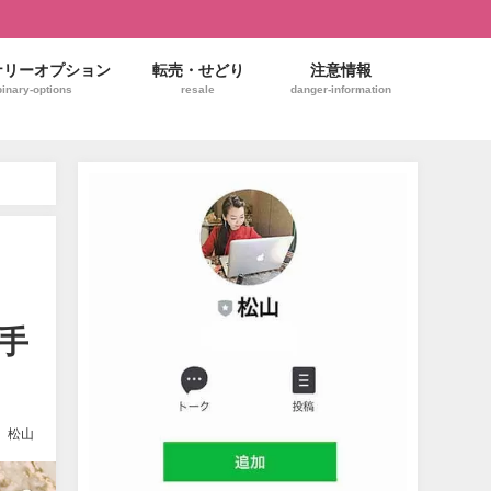
ナリーオプション
転売・せどり
注意情報
binary-options
resale
danger-information
手
松山