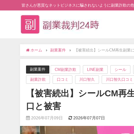
皆さんが悪質なネットビジネスに騙されないように副業詐欺の
ホーム
副業案件
【被害続出】シールCM再生副業
副業案件
CM副業詐欺
LINE副業
シール
副業詐欺
口コミ
川口智久
川口智久口コミ
【被害続出】シールCM再
口と被害
2026年07月09日
2026年07月07日