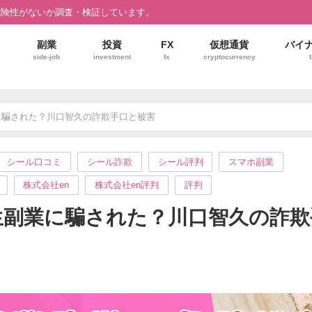
危険性がないか調査・検証しています。
副業
投資
FX
仮想通貨
バイ
side-job
investment
fx
cryptocurrency
に騙された？川口智久の詐欺手口と被害
シール口コミ
シール詐欺
シール評判
スマホ副業
株式会社en
株式会社en評判
評判
生副業に騙された？川口智久の詐欺