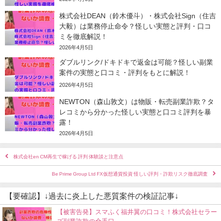
株式会社DEAN（鈴木優斗）・株式会社Sign（住吉
大毅）は業務停止命令？怪しい実態と評判・口コ
ミを徹底解説！
2026年4月5日
ダブルリンク/ドキドキで返金は可能？怪しい副業
案件の実態と口コミ・評判をもとに解説！
2026年4月5日
NEWTON（森山敦文）は物販・転売副業詐欺？タ
レコミから分かった怪しい実態と口コミ評判を暴
露！
2026年4月5日
株式会社en CM再生で稼げる 評判 体験談と注意点
Be Prime Group Ltd FX仮想通貨投資 怪しい評判・詐欺リスク徹底調査
【要確認】↓過去に炎上した悪質案件の検証記事↓
【被害告発】スマふく福井翼の口コミ！株式会社セラー