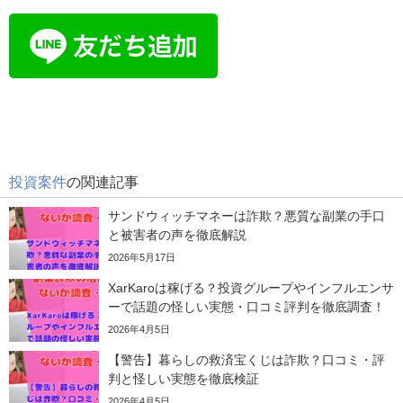
投資案件
の関連記事
サンドウィッチマネーは詐欺？悪質な副業の手口
と被害者の声を徹底解説
2026年5月17日
XarKaroは稼げる？投資グループやインフルエンサ
ーで話題の怪しい実態・口コミ評判を徹底調査！
2026年4月5日
【警告】暮らしの救済宝くじは詐欺？口コミ・評
判と怪しい実態を徹底検証
2026年4月5日