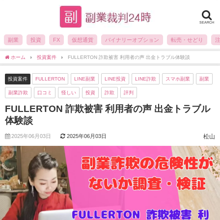
SEARCH
副業
投資
FX
仮想通貨
バイナリーオプション
転売・せどり
ホーム
投資案件
FULLERTON 詐欺被害 利用者の声 出金トラブル体験談
投資案件
FULLERTON
LINE副業
LINE投資
LINE詐欺
スマホ副業
副業
副業詐欺
口コミ
怪しい
投資
詐欺
評判
FULLERTON 詐欺被害 利用者の声 出金トラブル
体験談
2025年06月03日
2025年06月03日
松山