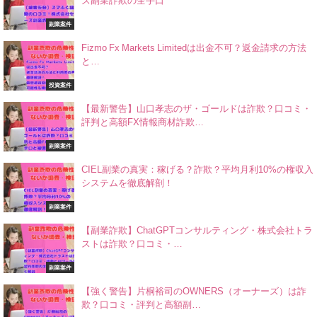
ズ副業詐欺の全手口
副業案件
Fizmo Fx Markets Limitedは出金不可？返金請求の方法
と…
投資案件
【最新警告】山口孝志のザ・ゴールドは詐欺？口コミ・
評判と高額FX情報商材詐欺…
副業案件
CIEL副業の真実：稼げる？詐欺？平均月利10%の権収入
システムを徹底解剖！
副業案件
【副業詐欺】ChatGPTコンサルティング・株式会社トラ
ストは詐欺？口コミ・…
副業案件
【強く警告】片桐裕司のOWNERS（オーナーズ）は詐
欺？口コミ・評判と高額副…