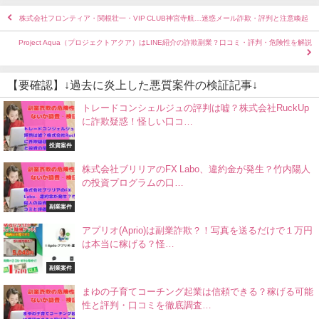
株式会社フロンティア・関根壮一・VIP CLUB神宮寺航…迷惑メール詐欺・評判と注意喚起
Project Aqua（プロジェクトアクア）はLINE紹介の詐欺副業？口コミ・評判・危険性を解説
【要確認】↓過去に炎上した悪質案件の検証記事↓
トレードコンシェルジュの評判は嘘？株式会社RuckUp
に詐欺疑惑！怪しい口コ…
投資案件
株式会社ブリリアのFX Labo、違約金が発生？竹内陽人
の投資プログラムの口…
副業案件
アプリオ(Aprio)は副業詐欺？！写真を送るだけで１万円
は本当に稼げる？怪…
副業案件
まゆの子育てコーチング起業は信頼できる？稼げる可能
性と評判・口コミを徹底調査…