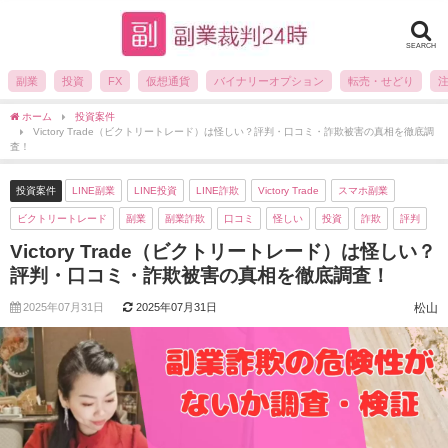
SEARCH
副業
投資
FX
仮想通貨
バイナリーオプション
転売・せどり
ホーム
投資案件
Victory Trade（ビクトリートレード）は怪しい？評判・口コミ・詐欺被害の真相を徹底調
査！
投資案件
LINE副業
LINE投資
LINE詐欺
Victory Trade
スマホ副業
ビクトリートレード
副業
副業詐欺
口コミ
怪しい
投資
詐欺
評判
Victory Trade（ビクトリートレード）は怪しい？
評判・口コミ・詐欺被害の真相を徹底調査！
2025年07月31日
2025年07月31日
松山