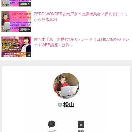
副業案件
ZERO WONDERと南戸奈々は悪徳業者？評判と口コミ
から見る真相
副業案件
佐々木千恵｜新世代型FXトレード（日利0.5%のFXトレ
ードWEB講座）は詐…
FX