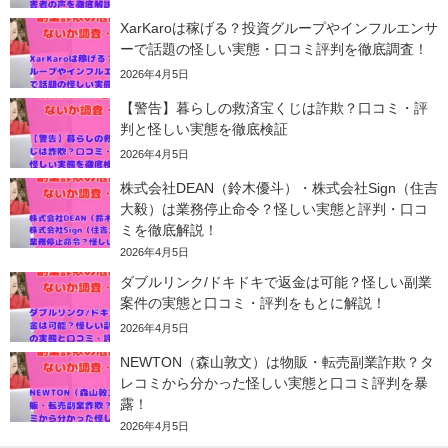
XarKaroは稼げる？投資グループやインフルエンサ
ーで話題の怪しい実態・口コミ評判を徹底調査！
2026年4月5日
【警告】暮らしの救済宝くじは詐欺？口コミ・評
判と怪しい実態を徹底検証
2026年4月5日
株式会社DEAN（鈴木優斗）・株式会社Sign（住吉
大毅）は業務停止命令？怪しい実態と評判・口コ
ミを徹底解説！
2026年4月5日
ダブルリンク/ドキドキで返金は可能？怪しい副業
案件の実態と口コミ・評判をもとに解説！
2026年4月5日
NEWTON（森山敦文）は物販・転売副業詐欺？タ
レコミから分かった怪しい実態と口コミ評判を暴
露！
2026年4月5日