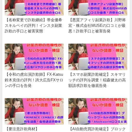
【名称変更で詐欺継続】帯金優希
【悪質アフィリ副業詐欺】川野将
スキルペイの評判！インスタ副業
宏・株式会社MUSEの口コミが最
詐欺の手口と被害実態
悪！詐欺手口と被害告発
【令和の虎出演詐欺師】FX-Katsu
【スマホ副業詐欺確定】スキマリ
鈴木克佳の評判！誇大広告FXサロ
ッチの評判を調査！稲森健太の高
ンの手口を告発
額請求詐欺を徹底告発
【要注意詐欺商材】
【AI自動売買詐欺確定】ブロック