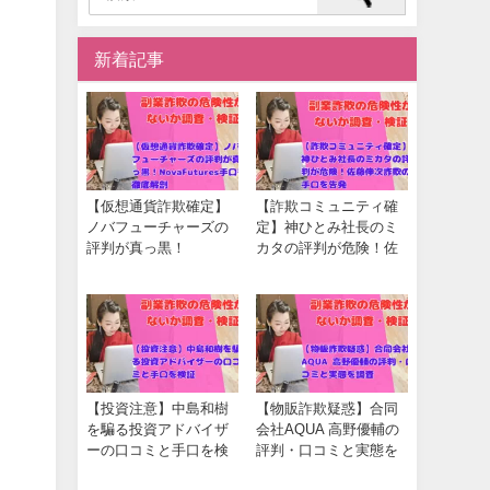
新着記事
【仮想通貨詐欺確定】
【詐欺コミュニティ確
ノバフューチャーズの
定】神ひとみ社長のミ
評判が真っ黒！
カタの評判が危険！佐
NovaFutures手口を徹底
藤伸次詐欺の手口を告
解剖
発
【投資注意】中島和樹
【物販詐欺疑惑】合同
を騙る投資アドバイザ
会社AQUA 高野優輔の
ーの口コミと手口を検
評判・口コミと実態を
証
調査