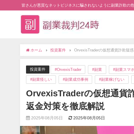
皆さんが悪質なネットビジネスに騙されないように副業詐欺の
ホーム
投資案件
OrvexisTraderの仮想通貨
投資案件
#OrvexisTrader
#副業
#副業スマ
#副業怪しい
#副業成功事例
#副業稼げない
OrvexisTraderの仮
返金対策を徹底解説
2025年08月05日
2025年08月05日