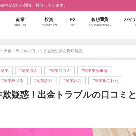
危険性がないか調査・検証しています。
副業
投資
FX
仮想通貨
バイ
side-job
investment
fx
cryptocurrency
詐欺疑惑！出金トラブルの口コミと返金対策を徹底解説
ホ副業
#副業収入
#副業口コミ
#副業失敗事例
#副業稼げる
#副業詐欺
#副業評判
#副業騙された
想通貨詐欺疑惑！出金トラブルの口コミ