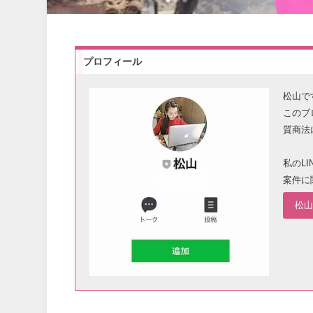
プロフィール
松山で
このブ
質商法
私のL
案件に
松山