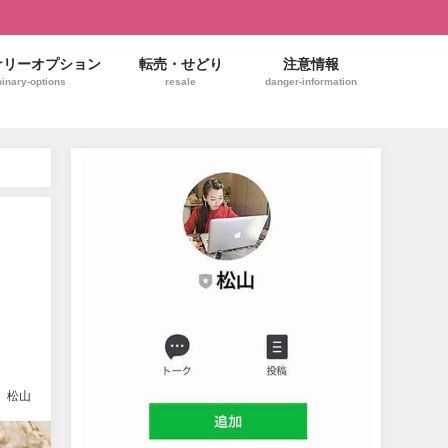
ナリーオプション
転売・せどり
注意情報
binary-options
resale
danger-information
と
松山