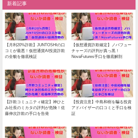
新着記事
【月利20%詐欺】JUNTOSHIの口
【仮想通貨詐欺確定】ノバフュー
コミが最悪！仮想通貨AI投資詐欺
チャーズの評判が真っ黒！
の全貌を徹底検証
NovaFutures手口を徹底解剖
【詐欺コミュニティ確定】神ひと
【投資注意】中島和樹を騙る投資
み社長のミカタの評判が危険！佐
アドバイザーの口コミと手口を検
藤伸次詐欺の手口を告発
証