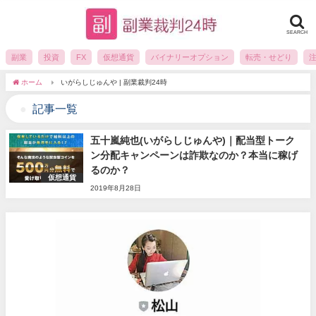
SEARCH
副業
投資
FX
仮想通貨
バイナリーオプション
転売・せどり
ホーム
いがらしじゅんや | 副業裁判24時
記事一覧
五十嵐純也(いがらしじゅんや)｜配当型トーク
ン分配キャンペーンは詐欺なのか？本当に稼げ
るのか？
仮想通貨
2019年8月28日