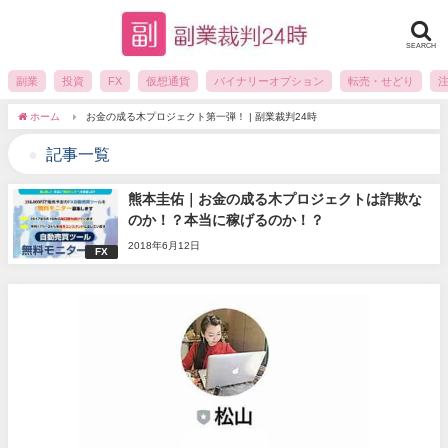
SEARCH
副業
投資
FX
仮想通貨
バイナリーオプション
転売・せどり
ホーム
お金の成る木プロジェクト第一弾！ | 副業裁判24時
記事一覧
熊本圭佑｜お金の成る木プロジェクトは詐欺な
のか！？本当に稼げるのか！？
2018年6月12日
FX