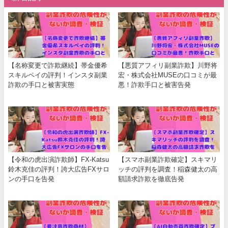
【名称変更で詐欺継続】帯金優希
【悪質アフィリ副業詐欺】川野将
スキルペイの評判！インスタ副業
宏・株式会社MUSEの口コミが最
詐欺の手口と被害実態
悪！詐欺手口と被害告発
【令和の虎出演詐欺師】FX-Katsu
【スマホ副業詐欺確定】スキマリ
鈴木克佳の評判！誇大広告FXサロ
ッチの評判を調査！稲森健太の高
ンの手口を告発
額請求詐欺を徹底告発