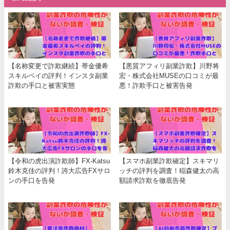
【名称変更で詐欺継続】帯金優希
【悪質アフィリ副業詐欺】川野将
スキルペイの評判！インスタ副業
宏・株式会社MUSEの口コミが最
詐欺の手口と被害実態
悪！詐欺手口と被害告発
【令和の虎出演詐欺師】FX-Katsu
【スマホ副業詐欺確定】スキマリ
鈴木克佳の評判！誇大広告FXサロ
ッチの評判を調査！稲森健太の高
ンの手口を告発
額請求詐欺を徹底告発