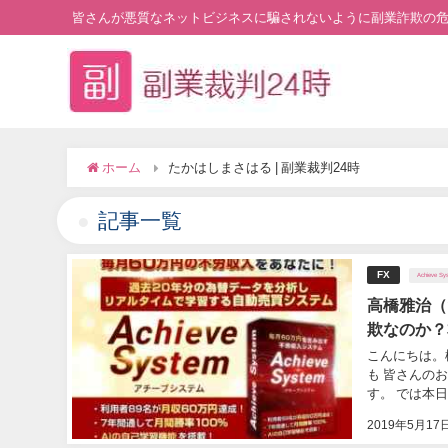
皆さんが悪質なネットビジネスに騙されないように副業詐欺の
ホーム
たかはしまさはる | 副業裁判24時
記事一覧
FX
Achieve Sy
高橋雅治（
欺なのか？
こんにちは。
も 皆さんの
す。 では本日紹
2019年5月17