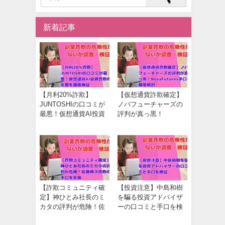
新着記事
【月利20%詐欺】
【仮想通貨詐欺確定】
JUNTOSHIの口コミが
ノバフューチャーズの
最悪！仮想通貨AI投資
評判が真っ黒！
詐欺の全貌を徹底検証
NovaFutures手口を徹底
解剖
【詐欺コミュニティ確
【投資注意】中島和樹
定】神ひとみ社長のミ
を騙る投資アドバイザ
カタの評判が危険！佐
ーの口コミと手口を検
藤伸次詐欺の手口を告
証