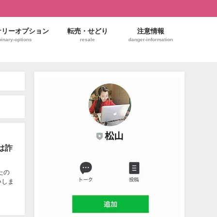
ナリーオプション
転売・せどり
注意情報
binary-options
resale
danger-information
は詐
たの
いしま