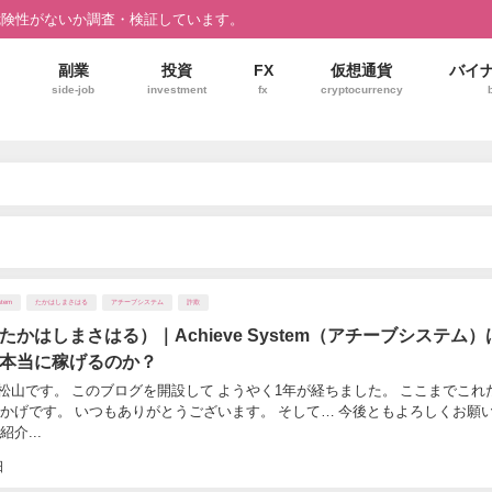
危険性がないか調査・検証しています。
副業
投資
FX
仮想通貨
バイ
side-job
investment
fx
cryptocurrency
stem
たかはしまさはる
アチーブシステム
詐欺
たかはしまさはる）｜Achieve System（アチーブシステム）
本当に稼げるのか？
松山です。 このブログを開設して ようやく1年が経ちました。 ここまでこれ
おかげです。 いつもありがとうございます。 そして… 今後ともよろしくお願
介...
日