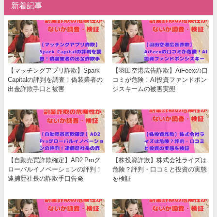
新着記事
【マッチングアプリ詐欺】Spark
【羽田空港広告詐欺】AiFeexの口
Capitalの評判を調査！偽装業者の
コミが危険！AI投資ファンドポン
出金詐欺手口と被害
ジスキームの被害実態
【自動売買詐欺確定】AD2 Proグ
【株投資詐欺】株式会社ライズは
ローバルイノベーションの評判！
危険？評判・口コミと投資の実態
逮捕歴社長の詐欺手口告発
を検証