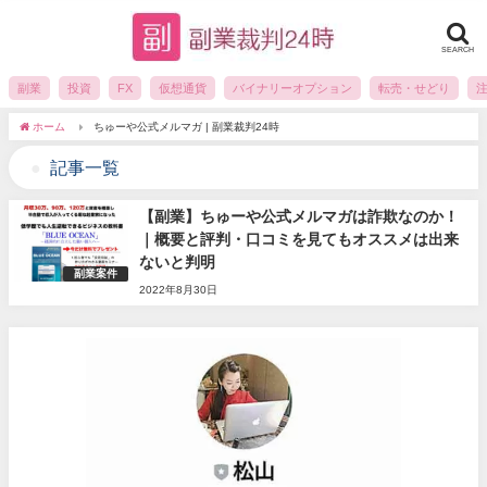
SEARCH
副業
投資
FX
仮想通貨
バイナリーオプション
転売・せどり
ホーム
ちゅーや公式メルマガ | 副業裁判24時
記事一覧
【副業】ちゅーや公式メルマガは詐欺なのか！
｜概要と評判・口コミを見てもオススメは出来
ないと判明
副業案件
2022年8月30日