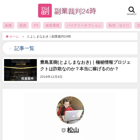
SEARCH
副業
投資
FX
仮想通貨
バイナリーオプション
転売・せどり
ホーム
とよしまなおき | 副業裁判24時
記事一覧
豊島直樹(とよしまなおき)｜極秘情報プロジェ
クトは詐欺なのか？本当に稼げるのか？
2019年12月4日
投資案件