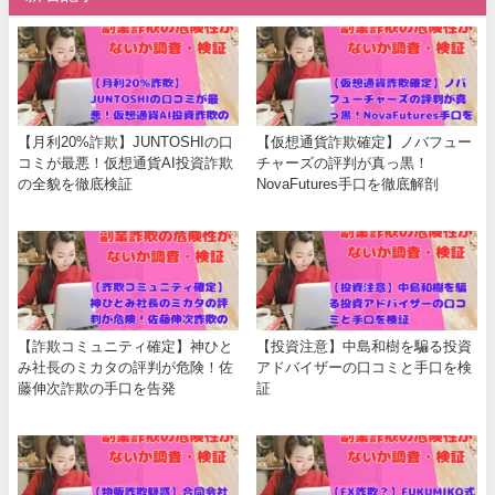
【月利20%詐欺】JUNTOSHIの口
【仮想通貨詐欺確定】ノバフュー
コミが最悪！仮想通貨AI投資詐欺
チャーズの評判が真っ黒！
の全貌を徹底検証
NovaFutures手口を徹底解剖
【詐欺コミュニティ確定】神ひと
【投資注意】中島和樹を騙る投資
み社長のミカタの評判が危険！佐
アドバイザーの口コミと手口を検
藤伸次詐欺の手口を告発
証