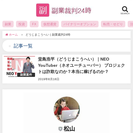
SEARCH
副業
投資
FX
仮想通貨
バイナリーオプション
転売・せどり
ホーム
どうじまこうへい | 副業裁判24時
記事一覧
堂島浩平（どうじまこうへい）｜NEO
YouTuber（ネオユーチューバー） プロジェク
トは詐欺なのか？本当に稼げるのか？
副業案件
2019年8月18日