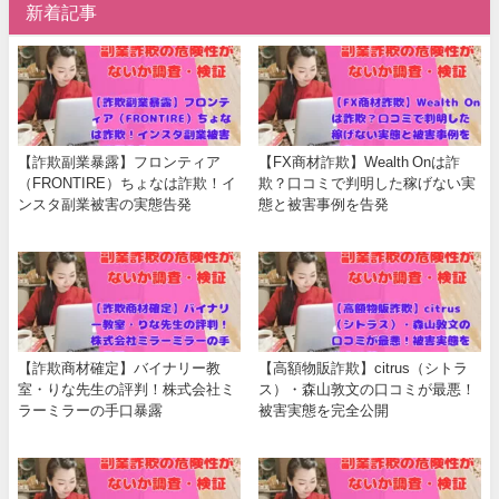
新着記事
【詐欺副業暴露】フロンティア
【FX商材詐欺】Wealth Onは詐
（FRONTIRE）ちょなは詐欺！イ
欺？口コミで判明した稼げない実
ンスタ副業被害の実態告発
態と被害事例を告発
【詐欺商材確定】バイナリー教
【高額物販詐欺】citrus（シトラ
室・りな先生の評判！株式会社ミ
ス）・森山敦文の口コミが最悪！
ラーミラーの手口暴露
被害実態を完全公開