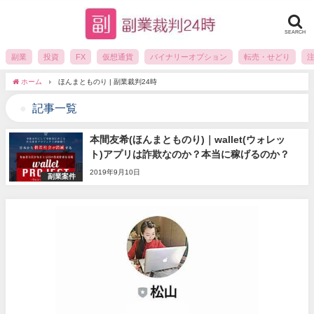
SEARCH
副業
投資
FX
仮想通貨
バイナリーオプション
転売・せどり
ホーム
ほんまとものり | 副業裁判24時
記事一覧
本間友希(ほんまとものり)｜wallet(ウォレッ
ト)アプリは詐欺なのか？本当に稼げるのか？
2019年9月10日
副業案件