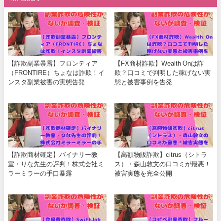
【詐欺副業暴露】フロンティア
【FX商材詐欺】Wealth Onは詐
（FRONTIRE）ちょなは詐欺！イ
欺？口コミで判明した稼げない実
ンスタ副業被害の実態告発
態と被害事例を告発
【詐欺商材確定】バイナリー教
【高額物販詐欺】citrus（シトラ
室・りな先生の評判！株式会社ミ
ス）・森山敦文の口コミが最悪！
ラーミラーの手口暴露
被害実態を完全公開