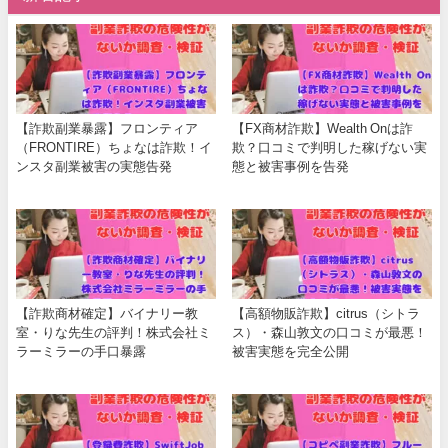
【詐欺副業暴露】フロンティア
【FX商材詐欺】Wealth Onは詐
（FRONTIRE）ちょなは詐欺！イ
欺？口コミで判明した稼げない実
ンスタ副業被害の実態告発
態と被害事例を告発
【詐欺商材確定】バイナリー教
【高額物販詐欺】citrus（シトラ
室・りな先生の評判！株式会社ミ
ス）・森山敦文の口コミが最悪！
ラーミラーの手口暴露
被害実態を完全公開