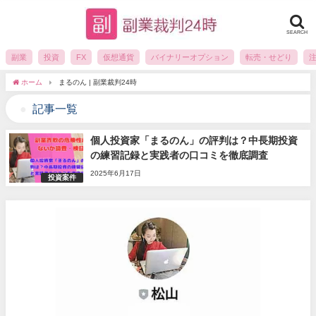
SEARCH
副業
投資
FX
仮想通貨
バイナリーオプション
転売・せどり
ホーム
まるのん | 副業裁判24時
記事一覧
個人投資家「まるのん」の評判は？中長期投資
の練習記録と実践者の口コミを徹底調査
2025年6月17日
投資案件