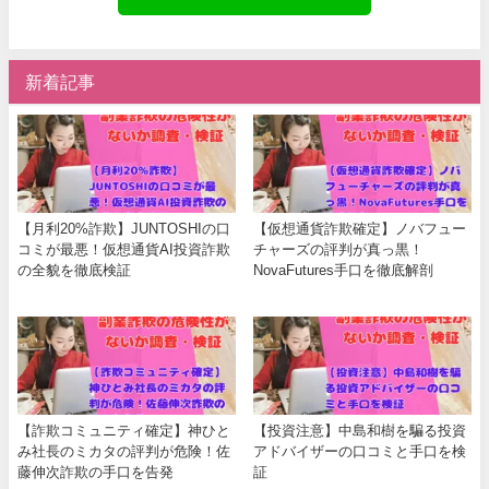
新着記事
【月利20%詐欺】JUNTOSHIの口
【仮想通貨詐欺確定】ノバフュー
コミが最悪！仮想通貨AI投資詐欺
チャーズの評判が真っ黒！
の全貌を徹底検証
NovaFutures手口を徹底解剖
【詐欺コミュニティ確定】神ひと
【投資注意】中島和樹を騙る投資
み社長のミカタの評判が危険！佐
アドバイザーの口コミと手口を検
藤伸次詐欺の手口を告発
証