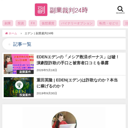
SEARCH
副業
投資
FX
仮想通貨
バイナリーオプション
転売・せどり
ホーム
エデン | 副業裁判24時
記事一覧
EDENエデンの「メシア救済ボーナス」は嘘！
演劇型詐欺の手口と被害者口コミを暴露
2026年5月18日
副業案件
重田英隆 | EDEN(エデン)は詐欺なのか？本当
に稼げるのか？
2019年9月30日
投資案件