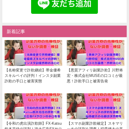
新着記事
【名称変更で詐欺継続】帯金優希
【悪質アフィリ副業詐欺】川野将
スキルペイの評判！インスタ副業
宏・株式会社MUSEの口コミが最
詐欺の手口と被害実態
悪！詐欺手口と被害告発
【令和の虎出演詐欺師】FX-Katsu
【スマホ副業詐欺確定】スキマリ
鈴木克佳の評判！誇大広告FXサロ
ッチの評判を調査！稲森健太の高