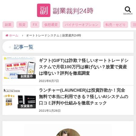
SEARCH
副業
投資
FX
仮想通貨
バイナリーオプション
転売・せどり
ホーム
オートトレードシステム | 副業裁判24時
記事一覧
ギフト(GIFT)は詐欺？怪しいオートトレードシ
ステムで月収100万円は稼げない？放置で資産
は増ない？評判を徹底調査
副業案件
2021年6月7日
ランチャー(LAUNCHER)は投資詐欺か！完全
無料で本当に利用できる？怪しいAIシステムの
口コミ評判や仕組みを徹底チェック
投資案件
2021年1月26日