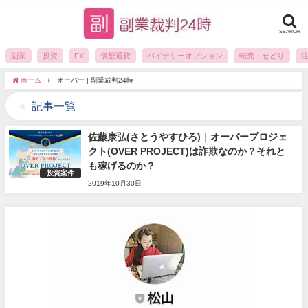
SEARCH
副業
投資
FX
仮想通貨
バイナリーオプション
転売・せどり
ホーム
オーバー | 副業裁判24時
記事一覧
佐藤康弘(さとうやすひろ)｜オーバープロジェ
クト(OVER PROJECT)は詐欺なのか？それと
も稼げるのか？
投資案件
2019年10月30日