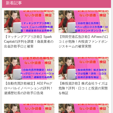
新着記事
【マッチングアプリ詐欺】Spark
【羽田空港広告詐欺】AiFeexの口
Capitalの評判を調査！偽装業者の
コミが危険！AI投資ファンドポン
出金詐欺手口と被害
ジスキームの被害実態
【自動売買詐欺確定】AD2 Proグ
【株投資詐欺】株式会社ライズは
ローバルイノベーションの評判！
危険？評判・口コミと投資の実態
逮捕歴社長の詐欺手口告発
を検証