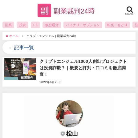
SEARCH
副業
投資
FX
仮想通貨
バイナリーオプション
転売・せどり
ホーム
クリプトエンジェル | 副業裁判24時
記事一覧
クリプトエンジェル1000人創出プロジェクト
は投資詐欺？｜概要と評判・口コミを徹底調
査！
副業案件
2022年6月28日