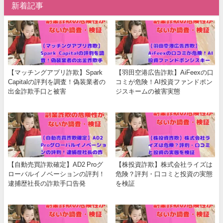
新着記事
【マッチングアプリ詐欺】Spark
【羽田空港広告詐欺】AiFeexの口
Capitalの評判を調査！偽装業者の
コミが危険！AI投資ファンドポン
出金詐欺手口と被害
ジスキームの被害実態
【自動売買詐欺確定】AD2 Proグ
【株投資詐欺】株式会社ライズは
ローバルイノベーションの評判！
危険？評判・口コミと投資の実態
逮捕歴社長の詐欺手口告発
を検証