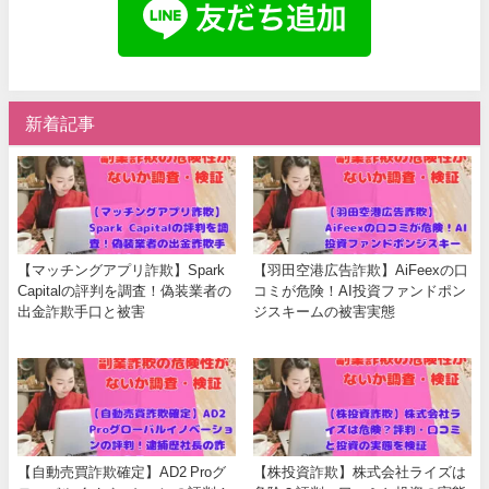
新着記事
【マッチングアプリ詐欺】Spark
【羽田空港広告詐欺】AiFeexの口
Capitalの評判を調査！偽装業者の
コミが危険！AI投資ファンドポン
出金詐欺手口と被害
ジスキームの被害実態
【自動売買詐欺確定】AD2 Proグ
【株投資詐欺】株式会社ライズは