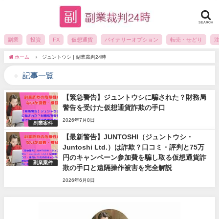
SEARCH
副業
投資
FX
仮想通貨
バイナリーオプション
転売・せどり
ホーム
ジュントウシ | 副業裁判24時
記事一覧
【緊急警告】ジュントウシに騙された？財務局
警告を受けた仮想通貨詐欺の手口
2026年7月8日
副業案件
【最新警告】JUNTOSHI（ジュントウシ・
Juntoshi Ltd.）は詐欺？口コミ・評判と75万
円のキャンペーン参加費を騙し取る仮想通貨詐
副業案件
欺の手口と遠隔操作被害を完全解説
2026年6月8日