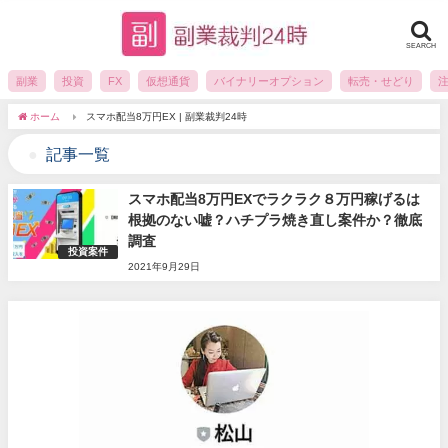
SEARCH
副業
投資
FX
仮想通貨
バイナリーオプション
転売・せどり
ホーム
スマホ配当8万円EX | 副業裁判24時
記事一覧
スマホ配当8万円EXでラクラク８万円稼げるは
根拠のない嘘？ハチプラ焼き直し案件か？徹底
調査
投資案件
2021年9月29日