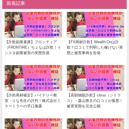
新着記事
【詐欺副業暴露】フロンティア
【FX商材詐欺】Wealth Onは詐
（FRONTIRE）ちょなは詐欺！イ
欺？口コミで判明した稼げない実
ンスタ副業被害の実態告発
態と被害事例を告発
【詐欺商材確定】バイナリー教
【高額物販詐欺】citrus（シトラ
室・りな先生の評判！株式会社ミ
ス）・森山敦文の口コミが最悪！
ラーミラーの手口暴露
被害実態を完全公開