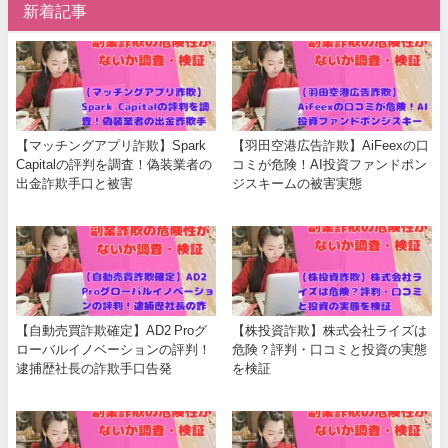
新着記事
【マッチングアプリ詐欺】Spark
【羽田空港広告詐欺】AiFeexの口
Capitalの評判を調査！偽装業者の
コミが危険！AI投資ファンドポン
出金詐欺手口と被害
ジスキームの被害実態
【自動売買詐欺確定】AD2 Proグ
【株投資詐欺】株式会社ライズは
ローバルイノベーションの評判！
危険？評判・口コミと投資の実態
逮捕歴社長の詐欺手口告発
を検証