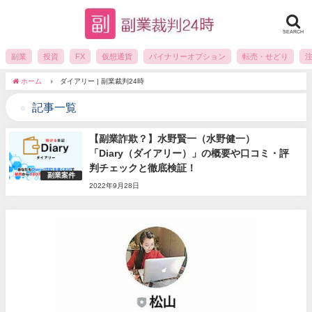
SEARCH
副業
投資
FX
仮想通貨
バイナリーオプション
転売・せどり
ホーム
ダイアリー | 副業裁判24時
記事一覧
【副業詐欺？】水野賢一（水野健一）
「Diary（ダイアリー）」の概要や口コミ・評
判チェックと徹底検証！
副業案件
2022年9月28日