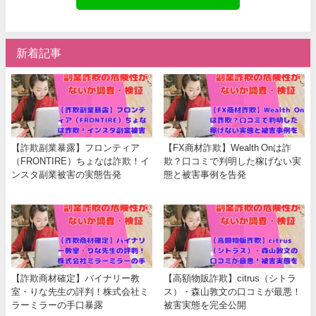
新着記事
【詐欺副業暴露】フロンティア
【FX商材詐欺】Wealth Onは詐
（FRONTIRE）ちょなは詐欺！イ
欺？口コミで判明した稼げない実
ンスタ副業被害の実態告発
態と被害事例を告発
【詐欺商材確定】バイナリー教
【高額物販詐欺】citrus（シトラ
室・りな先生の評判！株式会社ミ
ス）・森山敦文の口コミが最悪！
ラーミラーの手口暴露
被害実態を完全公開