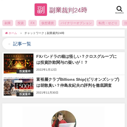
SEARCH
副業
投資
FX
仮想通貨
バイナリーオプション
転売・せどり
ホーム
チャットワーク | 副業裁判24時
記事一覧
FXパンドラの箱は怪しい？クロスグループに
は投資詐欺関与の疑いが！？
2022年1月12日
投資案件
富裕層クラブBillions Ship(ビリオンズシップ)
は胡散臭い？仲島友紀夫の評判を徹底調査
2021年11月30日
投資案件