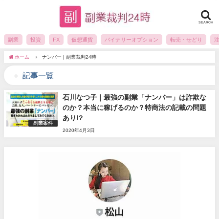
SEARCH
副業
投資
FX
仮想通貨
バイナリーオプション
転売・せどり
ホーム
ナンバー | 副業裁判24時
記事一覧
石川なつ子｜最強の副業「ナンバー」は詐欺な
のか？本当に稼げるのか？特商法の記載の問題
あり!?
副業案件
2020年4月3日