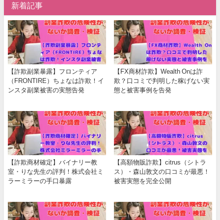
新着記事
【詐欺副業暴露】フロンティア
【FX商材詐欺】Wealth Onは詐
（FRONTIRE）ちょなは詐欺！イ
欺？口コミで判明した稼げない実
ンスタ副業被害の実態告発
態と被害事例を告発
【詐欺商材確定】バイナリー教
【高額物販詐欺】citrus（シトラ
室・りな先生の評判！株式会社ミ
ス）・森山敦文の口コミが最悪！
ラーミラーの手口暴露
被害実態を完全公開