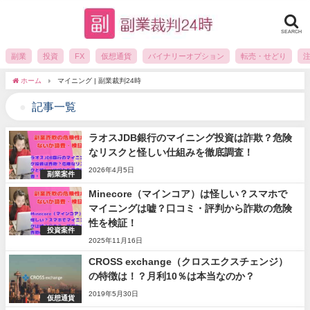
SEARCH
副業
投資
FX
仮想通貨
バイナリーオプション
転売・せどり
ホーム
マイニング | 副業裁判24時
記事一覧
ラオスJDB銀行のマイニング投資は詐欺？危険
なリスクと怪しい仕組みを徹底調査！
2026年4月5日
副業案件
Minecore（マインコア）は怪しい？スマホで
マイニングは嘘？口コミ・評判から詐欺の危険
性を検証！
投資案件
2025年11月16日
CROSS exchange（クロスエクスチェンジ）
の特徴は！？月利10％は本当なのか？
2019年5月30日
仮想通貨