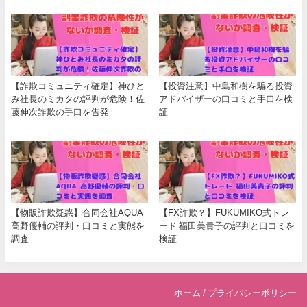
【詐欺コミュニティ確定】神ひと
【投資注意】中島和樹を騙る投資
み社長のミカタの評判が危険！佐
アドバイザーの口コミと手口を検
藤伸次詐欺の手口を告発
証
【物販詐欺疑惑】合同会社AQUA
【FX詐欺？】FUKUMIKO式トレ
高野優輔の評判・口コミと実態を
ード 福田美貴子の評判と口コミを
調査
検証
ホーム
/
プライバシーポリシー