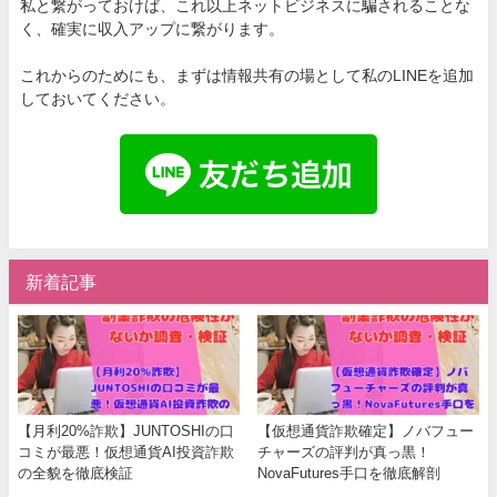
私と繋がっておけば、これ以上ネットビジネスに騙されることな
く、確実に収入アップに繋がります。
これからのためにも、まずは情報共有の場として私のLINEを追加
しておいてください。
新着記事
【月利20%詐欺】JUNTOSHIの口
【仮想通貨詐欺確定】ノバフュー
コミが最悪！仮想通貨AI投資詐欺
チャーズの評判が真っ黒！
の全貌を徹底検証
NovaFutures手口を徹底解剖