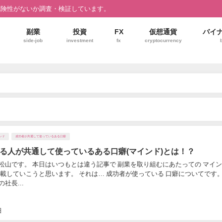
危険性がないか調査・検証しています。
副業
投資
FX
仮想通貨
バイ
side-job
investment
fx
cryptocurrency
ンド
成功者が共通して使っているある口癖
る人が共通して使っているある口癖(マインド)とは！？
松山です。 本日はいつもとは違う記事で 副業を取り組むにあたっての マイ
記載していこうと思います。 それは… 成功者が使っている 口癖についてです。
社長...
日