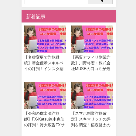
新着記事
【名称変更で詐欺継
【悪質アフィリ副業詐
続】帯金優希スキルペ
欺】川野将宏・株式会
イの評判！インスタ副
社MUSEの口コミが最
業詐欺の手口と被害実
悪！詐欺手口と被害告
態
発
【令和の虎出演詐欺
【スマホ副業詐欺確
師】FX-Katsu鈴木克佳
定】スキマリッチの評
の評判！誇大広告FXサ
判を調査！稲森健太の
ロンの手口を告発
高額請求詐欺を徹底告