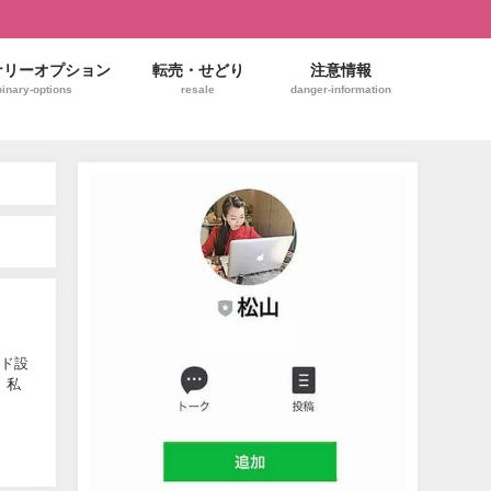
ナリーオプション
転売・せどり
注意情報
binary-options
resale
danger-information
ンド設
 私