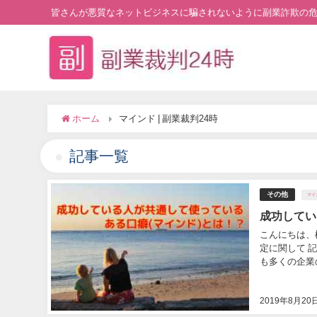
皆さんが悪質なネットビジネスに騙されないように副業詐欺の
ホーム
マインド | 副業裁判24時
記事一覧
その他
マイ
成功してい
こんにちは、
定に関して 
も多くの企業の
2019年8月20