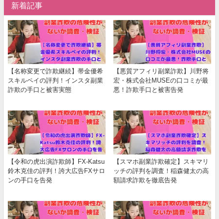
新着記事
【名称変更で詐欺継続】帯金優希
【悪質アフィリ副業詐欺】川野将
スキルペイの評判！インスタ副業
宏・株式会社MUSEの口コミが最
詐欺の手口と被害実態
悪！詐欺手口と被害告発
【令和の虎出演詐欺師】FX-Katsu
【スマホ副業詐欺確定】スキマリ
鈴木克佳の評判！誇大広告FXサロ
ッチの評判を調査！稲森健太の高
ンの手口を告発
額請求詐欺を徹底告発