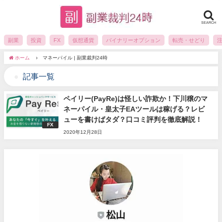
SEARCH
副業
投資
FX
仮想通貨
バイナリーオプション
転売・せどり
ホーム
マネーパイル | 副業裁判24時
記事一覧
ペイリー(PayRe)は怪しい詐欺か！下川穣のマ
ネーパイル・皇太子EAツールは稼げる？レビ
ューを書けばタダ？口コミ評判を徹底解説！
FX
2020年12月28日