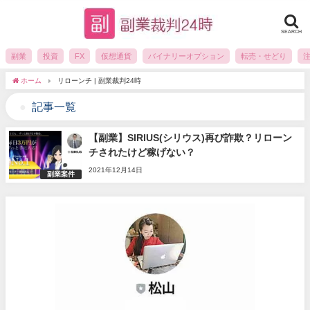
SEARCH
副業
投資
FX
仮想通貨
バイナリーオプション
転売・せどり
ホーム
リローンチ | 副業裁判24時
記事一覧
【副業】SIRIUS(シリウス)再び詐欺？リローン
チされたけど稼げない？
2021年12月14日
副業案件