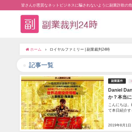
皆さんが悪質なネットビジネスに騙されないように副業詐欺の
ホーム
ロイヤルファミリー | 副業裁判24時
記事一覧
副業案件
D
Daniel 
か？本当に
こんにちは。
て本日紹介する案件
2019年8月1日