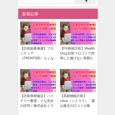
新着記事
【詐欺副業暴露】フロ
【FX商材詐欺】Wealth
ンティア
Onは詐欺？口コミで判
（FRONTIRE）ちょな
明した稼げない実態と
は詐欺！インスタ副業
被害事例を告発
被害の実態告発
【詐欺商材確定】バイ
【高額物販詐欺】
ナリー教室・りな先生
citrus（シトラス）・森
の評判！株式会社ミラ
山敦文の口コミが最
ーミラーの手口暴露
悪！被害実態を完全公