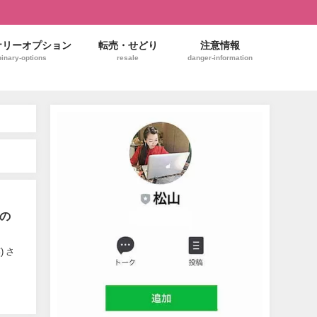
ナリーオプション
転売・せどり
注意情報
binary-options
resale
danger-information
なの
 さ