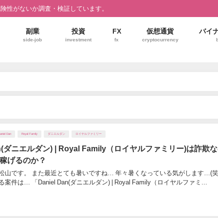
危険性がないか調査・検証しています。
副業
投資
FX
仮想通貨
バイ
side-job
investment
fx
cryptocurrency
aniel Dan
Royal Family
ダニエルダン
ロイヤルファミリー
Dan(ダニエルダン) | Royal Family（ロイヤルファミリー)は詐欺
稼げるのか？
松山です。 また最近とても暑いですね… 年々暑くなっている気がします…(笑)
は… 「Daniel Dan(ダニエルダン) | Royal Family（ロイヤルファミ...