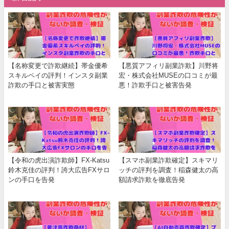
【名称変更で詐欺継続】帯金優希
【悪質アフィリ副業詐欺】川野将
スキルペイの評判！インスタ副業
宏・株式会社MUSEの口コミが最
詐欺の手口と被害実態
悪！詐欺手口と被害告発
【令和の虎出演詐欺師】FX-Katsu
【スマホ副業詐欺確定】スキマリ
鈴木克佳の評判！誇大広告FXサロ
ッチの評判を調査！稲森健太の高
ンの手口を告発
額請求詐欺を徹底告発