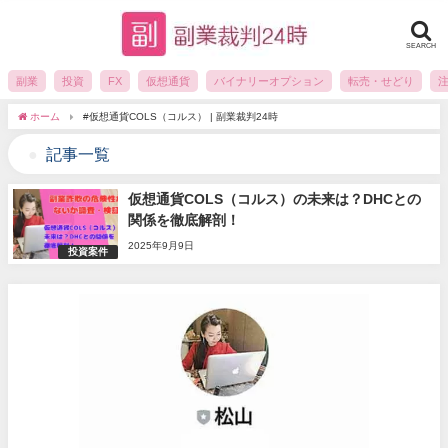
SEARCH
副業
投資
FX
仮想通貨
バイナリーオプション
転売・せどり
ホーム
#仮想通貨COLS（コルス） | 副業裁判24時
記事一覧
仮想通貨COLS（コルス）の未来は？DHCとの
関係を徹底解剖！
2025年9月9日
投資案件